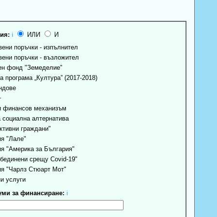
ия:
ℹ
ИЛИ
И
ени поръчки - изпълнител
ени поръчки - възложител
н фонд "Земеделие"
 програма „Култура” (2017-2018)
ндове
+
 финансов механизъм
 социална алтернатива
ктивни граждани"
я "Лале"
я "Америка за България"
бединени срещу Covid-19"
я "Чарлз Стюарт Мот"
и услуги
ми за финансиране:
ℹ