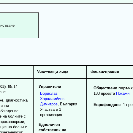
Участващи лица
Финансирания
03)
: 85.14 -
Управители
Обществени поръчки
ане
Борислав
183 проекта
Покажи
Хараламбиев
не, диагностика
Димитров
, България
Еврофондове
: 1 про
гични
Участва в 1
аблюдение,
организация.
е на болните с
преканцерози;
Едноличен
ция на болни с
собственик на
преканерози;