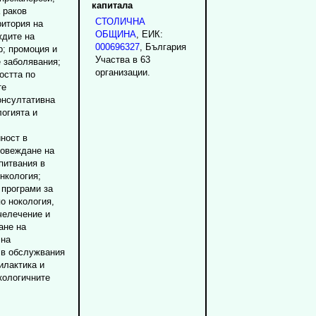
капитала
 раков
СТОЛИЧНА
ритория на
ОБЩИНА
, ЕИК:
ждите на
000696327
, България
р; промоция и
Участва в 63
 заболявания;
организации.
остта по
те
онсултативна
логията и
ност в
ровеждане на
питвания в
нкология;
 програми за
о нокология,
челечение и
ане на
 на
 в обслужвания
илактика и
кологичните