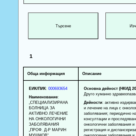
1
Обща информация
Описание
ЕИК/ПИК
:
000693654
Основна дейност (НКИД 20
Друго хуманно здравеопазв
Наименование
:
„СПЕЦИАЛИЗИРАНА
Дейности
: активно издирва
БОЛНИЦА ЗА
и лечение на лица с онколо
АКТИВНО ЛЕЧЕНИЕ
заболявания; периодично н
НА ОНКОЛОГИЧНИ
консултации и проследяван
ЗАБОЛЯВАНИЯ
онкологични заболявания и 
„ПРОФ. Д-Р МАРИН
регистрация и диспансериза
МУШМОВ“
онкологични заболявания и 