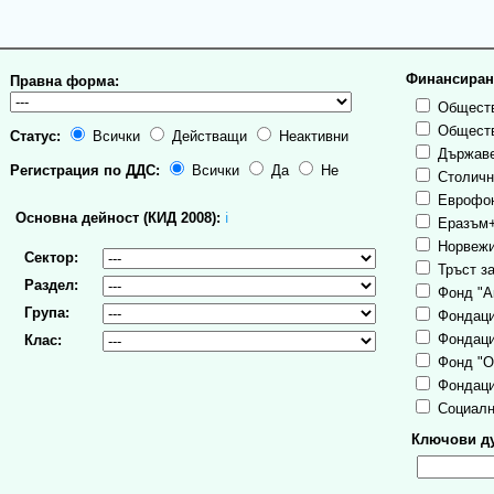
Финансиран
Правна форма:
Обществ
Обществ
Статус:
Всички
Действащи
Неактивни
Държаве
Регистрация по ДДС:
Всички
Да
Не
Столична
Еврофо
Основна дейност (КИД 2008):
ℹ
Еразъм
Норвежи
Сектор:
Тръст за
Раздел:
Фонд "А
Група:
Фондаци
Фондаци
Клас:
Фонд "О
Фондаци
Социалн
Ключови ду