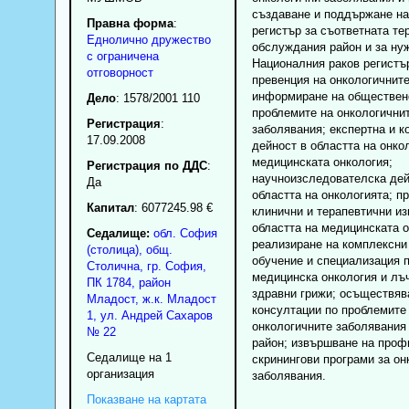
създаване и поддържане на
Правна форма
:
регистър за съответната те
Еднолично дружество
обслуждания район и за ну
с ограничена
Националния раков регистъ
отговорност
превенция на онкологичните
информиране на обществен
Дело
: 1578/2001 110
проблемите на онкологични
Регистрация
:
заболявания; експертна и к
17.09.2008
дейност в областта на онко
медицинската онкология;
Регистрация по ДДС
:
научноизследователска дей
Да
областта на онкологията; п
Капитал
: 6077245.98 €
клинични и терапевтични из
областта на медицинската о
Седалище:
обл.
София
реализиране на комплексни
(столица)
,
общ.
обучение и специализация п
Столична
,
гр.
София
,
медицинска онкология и лъ
ПК
1784
,
район
здравни грижи; осъществяв
Младост
,
ж.к. Младост
консултации по проблемите
1, ул. Андрей Сахаров
онкологичните заболявания
№ 22
район; извършване на проф
Седалище на 1
скринингови програми за он
организация
заболявания.
Показване на картата