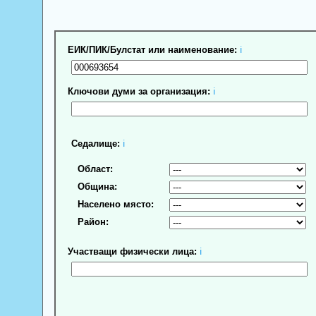
ЕИК/ПИК/Булстат или наименование:
ℹ
Ключови думи за организация:
ℹ
Седалище:
ℹ
Област:
Община:
Населено място:
Район:
Участващи физически лица:
ℹ