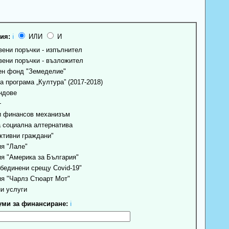
ия:
ℹ
ИЛИ
И
ени поръчки - изпълнител
ени поръчки - възложител
н фонд "Земеделие"
 програма „Култура” (2017-2018)
ндове
+
 финансов механизъм
 социална алтернатива
ктивни граждани"
я "Лале"
я "Америка за България"
бединени срещу Covid-19"
я "Чарлз Стюарт Мот"
и услуги
ми за финансиране:
ℹ