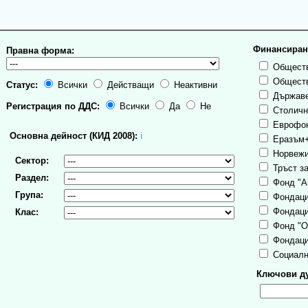
Финансиран
Правна форма:
Обществ
Обществ
Статус:
Всички
Действащи
Неактивни
Държаве
Регистрация по ДДС:
Всички
Да
Не
Столична
Еврофо
Основна дейност (КИД 2008):
ℹ
Еразъм
Норвежи
Сектор:
Тръст за
Раздел:
Фонд "А
Група:
Фондаци
Фондаци
Клас:
Фонд "О
Фондаци
Социалн
Ключови ду