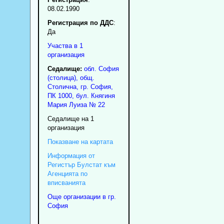
08.02.1990
Регистрация по ДДС
:
Да
Участва в 1
организация
Седалище:
обл.
София
(столица)
,
общ.
Столична
,
гр.
София
,
ПК
1000
,
бул. Княгиня
Мария Луиза № 22
Седалище на 1
организация
Показване на картата
Информация от
Регистър Булстат към
Агенцията по
вписванията
Още организации в гр.
София