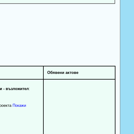
Обявени актове
 - възложител
:
проекта
Покажи