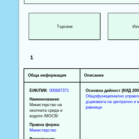
1
Обща информация
Описание
ЕИК/ПИК
:
000697371
Основна дейност (КИД 200
Общофункционално управл
Наименование
:
държавата на централно и 
Министерство на
равнище
околната среда и
водите /МОСВ/
Правна форма
:
Министерство
Регистрация
: