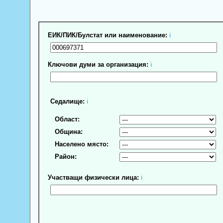
ЕИК/ПИК/Булстат или наименование:
ℹ
Ключови думи за организация:
ℹ
Седалище:
ℹ
Област:
Община:
Населено място:
Район:
Участващи физически лица:
ℹ