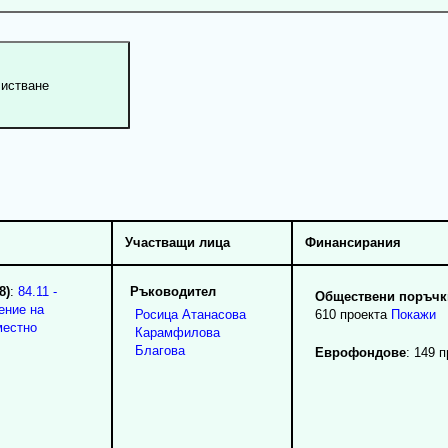
Участващи лица
Финансирания
8)
:
84.11 -
Ръководител
Обществени поръчки
ение на
Росица
Атанасова
610 проекта
Покажи
местно
Карамфилова
Благова
Еврофондове
: 149 