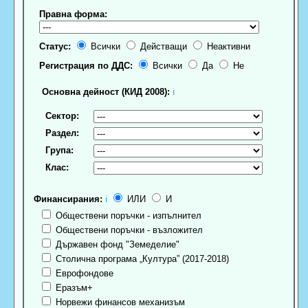
Правна форма:
Статус:
Всички
Действащи
Неактивни
Регистрация по ДДС:
Всички
Да
Не
Основна дейност (КИД 2008):
ℹ
Сектор:
Раздел:
Група:
Клас:
Финансирания:
ℹ
ИЛИ
И
Обществени поръчки - изпълнител
Обществени поръчки - възложител
Държавен фонд "Земеделие"
Столична програма „Култура” (2017-2018)
Еврофондове
Еразъм+
Норвежи финансов механизъм