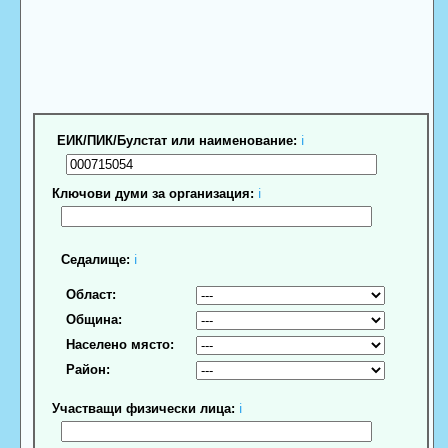
ЕИК/ПИК/Булстат или наименование:
ℹ
Ключови думи за организация:
ℹ
Седалище:
ℹ
Област:
Община:
Населено място:
Район:
Участващи физически лица:
ℹ