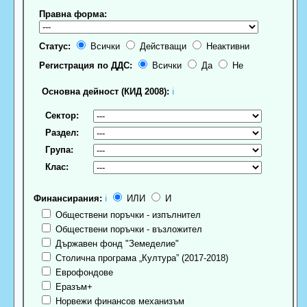
Правна форма:
Статус:
Всички
Действащи
Неактивни
Регистрация по ДДС:
Всички
Да
Не
Основна дейност (КИД 2008):
ℹ
Сектор:
Раздел:
Група:
Клас:
Финансирания:
ℹ
ИЛИ
И
Обществени поръчки - изпълнител
Обществени поръчки - възложител
Държавен фонд "Земеделие"
Столична програма „Култура” (2017-2018)
Еврофондове
Еразъм+
Норвежи финансов механизъм