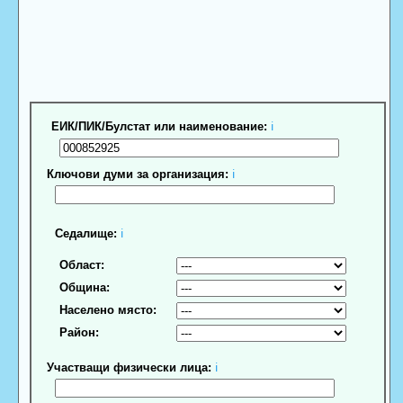
ЕИК/ПИК/Булстат или наименование:
ℹ
Ключови думи за организация:
ℹ
Седалище:
ℹ
Област:
Община:
Населено място:
Район:
Участващи физически лица:
ℹ