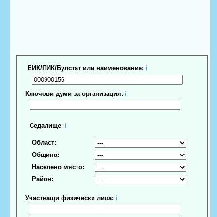
ЕИК/ПИК/Булстат или наименование:
ℹ
Ключови думи за организация:
ℹ
Седалище:
ℹ
Област:
Община:
Населено място:
Район:
Участващи физически лица:
ℹ