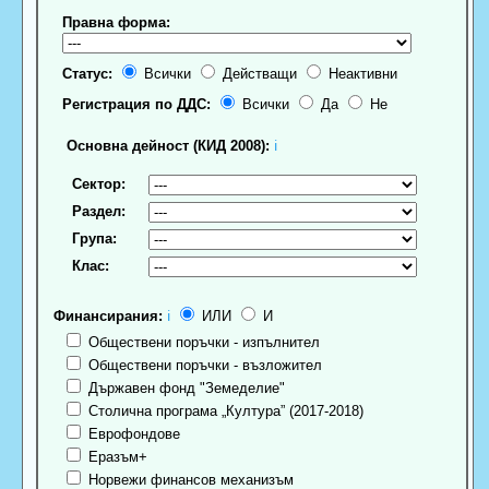
Правна форма:
Статус:
Всички
Действащи
Неактивни
Регистрация по ДДС:
Всички
Да
Не
Основна дейност (КИД 2008):
ℹ
Сектор:
Раздел:
Група:
Клас:
Финансирания:
ℹ
ИЛИ
И
Обществени поръчки - изпълнител
Обществени поръчки - възложител
Държавен фонд "Земеделие"
Столична програма „Култура” (2017-2018)
Еврофондове
Еразъм+
Норвежи финансов механизъм