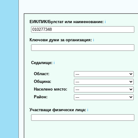
ЕИК/ПИК/Булстат или наименование:
ℹ
Ключови думи за организация:
ℹ
Седалище:
ℹ
Област:
Община:
Населено място:
Район:
Участващи физически лица:
ℹ