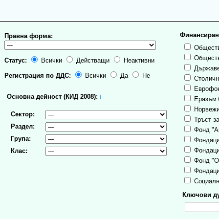
Финансиран
Правна форма:
Обществ
Обществ
Статус:
Всички
Действащи
Неактивни
Държаве
Регистрация по ДДС:
Всички
Да
Не
Столична
Еврофо
Основна дейност (КИД 2008):
ℹ
Еразъм
Норвежи
Сектор:
Тръст за
Раздел:
Фонд "А
Група:
Фондаци
Фондаци
Клас:
Фонд "О
Фондаци
Социалн
Ключови ду