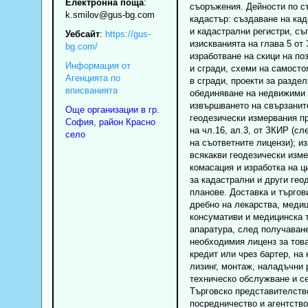
Електронна поща
:
съоръжения. Дейности по с
k.smilov
@gus-bg.com
кадастър: създаване на кад
и кадастрални регистри, съ
Уебсайт
:
https://gus-
изискванията на глава 5 от
bg.com/
изработване на скици на по
Информация от
и сгради, схеми на самосто
Агенцията по
в сгради, проекти за раздел
вписванията
обединяване на недвижими 
извършването на свързанит
Още организации в гр.
геодезически измервания п
София, район Красно
на чл.16, ал.3, от ЗКИР (с
село
на съответните лицензи); и
всякакви геодезически изме
комасация и изработка на 
за кадастрални и други гео
планове. Доставка и търгов
дребно на лекарства, меди
консумативи и медицинска 
апаратура, след получаван
необходимия лиценз за това,
кредит или чрез бартер, на 
лизинг, монтаж, наладъчни 
техническо обслужване и се
Търговско представителств
посредничество и агентство