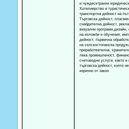
и чуждесктранни юридическ
Хотелиерство и туристичес
транспортна дейност на път
Търговска дейност, пласмен
снабдителна дейност, рекла
визуални програми,дизайн, 
на изложби и обучения, им
дейност, първична обработк
на селскостопанска продук
преработвателна, хранител
лека промишленост, финанс
счетоводни услуги, както и 
търговска дейност, която не
изрично от закон.