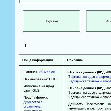
1
Обща информация
Описание
ЕИК/ПИК
:
010277348
Основна дейност (КИД 200
Търговия на едро с фармац
Наименование
:
ГЮС
медицинска техника и апар
Изписване на чужд
Основна дейност (КИД 202
език
: GUS
Търговия на едро с фармац
медицинска техника и апар
Правна форма
:
Дружество с
Дейности
: Проектиране - к
ограничена
инженеринг, в т.ч. проучват
отговорност