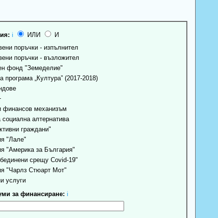
ия:
ℹ
ИЛИ
И
ени поръчки - изпълнител
ени поръчки - възложител
н фонд "Земеделие"
 програма „Култура” (2017-2018)
ндове
+
 финансов механизъм
 социална алтернатива
ктивни граждани"
я "Лале"
я "Америка за България"
бединени срещу Covid-19"
я "Чарлз Стюарт Мот"
и услуги
ми за финансиране:
ℹ