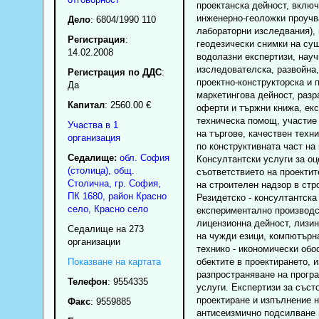
проектанска дейност, вклю
инженерно-геоложки проучв
Дело
: 6804/1990 110
лабораторни изследвания), 
Регистрация
:
геодезически снимки на суш
14.02.2008
водолазни експертизи, науч
изследователска, развойна,
Регистрация по ДДС
:
проектно-конструкторска и 
Да
маркетингова дейност, разр
Капитал
: 2560.00 €
оферти и тържни книжа, екс
техническа помощ, участие
Участва в 1
на търгове, качествен техн
организация
по конструктивната част на 
Седалище:
обл.
София
Консултантски услуги за оц
(столица)
,
общ.
съответствието на проекти
Столична
,
гр.
София
,
на строителен надзор в стр
ПК
1680
,
район Красно
Резидетско - консултантска
село
,
Красно село
експериментално производс
лицензионна дейност, лизинг
Седалище на 273
на чужди езици, компютърн
организации
технико - икономически обо
Показване на картата
обектите в проектирането, 
разпространяване на прогр
Телефон
:
9554335
услуги. Експертизи за съст
проектиране и изпълнение 
Факс
:
9559885
антисеизмично подсилване 