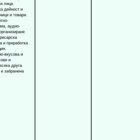
и лица.
ка дейност и
ници и товари.
тно-
ма, аудио-
организиране
пресарска
а и преработка
ция,
но-вкусова и
ови и
всяка друга
 е забранена