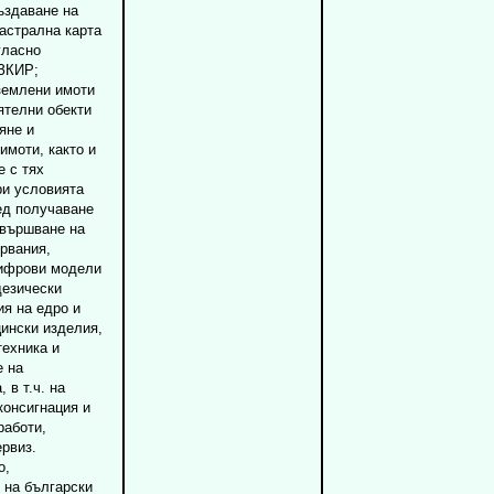
ъздаване на
астрална карта
гласно
 ЗКИР;
землени имоти
ятелни обекти
яне и
имоти, както и
е с тях
ри условията
лед получаване
звършване на
рвания,
цифрови модели
дезически
ия на едро и
цински изделия,
техника и
е на
 в т.ч. на
консигнация и
работи,
рвиз.
о,
 на български