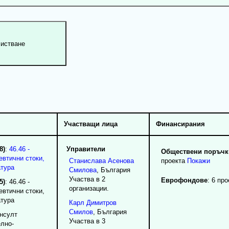
Участващи лица
Финансирания
8)
:
46.46 -
Управители
Обществени поръчки
евтични стоки,
Станислава
Асенова
проекта
Покажи
атура
Смилова
, България
Участва в 2
Еврофондове
: 6 про
5)
: 46.46 -
организации.
евтични стоки,
атура
Карл
Димитров
Смилов
, България
онсулт
Участва в 3
елно-