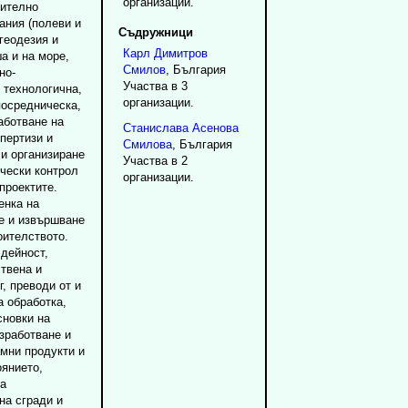
организации.
чително
ания (полеви и
Съдружници
геодезия и
Карл
Димитров
а и на море,
Смилов
, България
но-
Участва в 3
 технологична,
организации.
посредническа,
аботване на
Станислава
Асенова
пертизи и
Смилова
, България
 и организиране
Участва в 2
ически контрол
организации.
проектите.
енка на
те и извършване
оителството.
 дейност,
твена и
, преводи от и
а обработка,
сновки на
изработване и
амни продукти и
оянието,
на
на сгради и