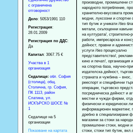
производни, промишлени сто
с ограничена
народното потребление, пр
отговорност
хранително-вкусовата пром
модни, луксозни и спортни с
Дело
: 5053/1991 110
тип бутик и уникати /без бл
Регистрация
:
метали, скъпоценни камъни
28.01.2009
на културата/, строително-
работи, импресарска и конс
Регистрация по ДДС
:
дейност, правни и админис
Да
услуги /без процесуално
Капитал
: 3067.75 €
представителство/, рекламн
кино и печат/, организация 
Участва в 1
на спортна база, научно-пр
организация
издателска дейност, търгов
Седалище:
обл.
София
страната и чужбина – внос, 
(столица)
,
общ.
рееспорт и специфични тър
Столична
,
гр.
София
,
операции, търговско предст
ПК
1113
,
район
посредническа дейност и аг
Слатина
,
ул.
местни и чужди фирми, отд
ИСКЪРСКО ШОСЕ №
физически и юридически ли
1
информационен маркетинг, 
дребно в специализирани 
Седалище на 5
магазини за стоки за народ
организации
промишлени стоки, модни и
Показване на картата
стоки, стоки тип бутик, вкл.