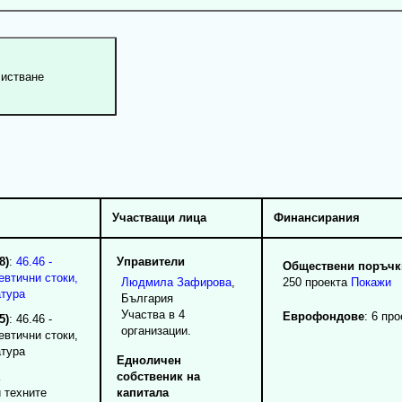
Участващи лица
Финансирания
8)
:
46.46 -
Управители
Обществени поръчки
евтични стоки,
Людмила
Зафирова
,
250 проекта
Покажи
атура
България
Участва в 4
Еврофондове
: 6 про
5)
: 46.46 -
организации.
евтични стоки,
атура
Едноличен
собственик на
 техните
капитала