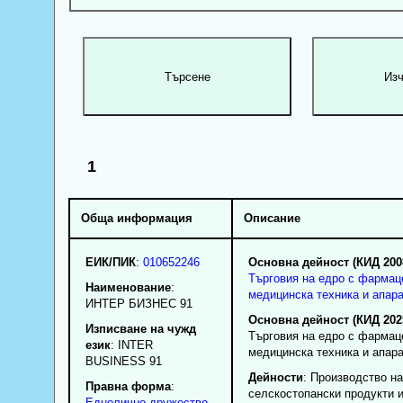
1
Обща информация
Описание
ЕИК/ПИК
:
010652246
Основна дейност (КИД 200
Търговия на едро с фармац
Наименование
:
медицинска техника и апар
ИНТЕР БИЗНЕС 91
Основна дейност (КИД 202
Изписване на чужд
Търговия на едро с фармац
език
: INTER
медицинска техника и апар
BUSINESS 91
Дейности
: Производство на
Правна форма
:
селскостопански продукти и
Еднолично дружество