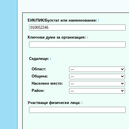
ЕИК/ПИК/Булстат или наименование:
ℹ
Ключови думи за организация:
ℹ
Седалище:
ℹ
Област:
Община:
Населено място:
Район:
Участващи физически лица:
ℹ