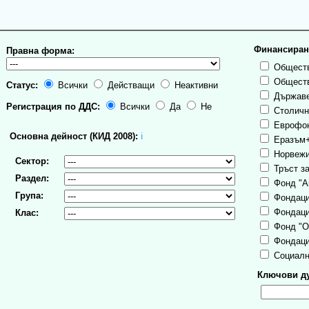
Финансиран
Правна форма:
Обществ
Обществ
Статус:
Всички
Действащи
Неактивни
Държаве
Регистрация по ДДС:
Всички
Да
Не
Столична
Еврофо
Основна дейност (КИД 2008):
ℹ
Еразъм
Норвежи
Сектор:
Тръст за
Раздел:
Фонд "А
Група:
Фондаци
Фондаци
Клас:
Фонд "О
Фондаци
Социалн
Ключови ду