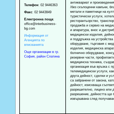
антиквариат и произведения
Телефон
:
02 9446363
/без скъпоценни камъни, бл
метали и паметници на култ
Факс
:
02 9443849
туристически услуги, хотел
Електронна поща
:
ресторантьорство, транспор
office
@interbusiness-
продажба и сервиз на меди
bg.com
и апаратура, внос и дистри
медицински изделия, дейно
Информация от
и поддръжка на устройства
Агенцията по
оборудване, търговия с ме
вписванията
изделия, медицинска апара
Още организации в гр.
болнично оборудване, конс
София, район Слатина
резервни части, профилакти
медицинска техника, създа
организация във връзка с п
телемедицински услуги, как
друга дейност, сделки и усл
са забранени от закона, кат
дейност, изискваща съотве
разрешително, лиценз или 
разрешение, дейността ще 
извършвана след получаван