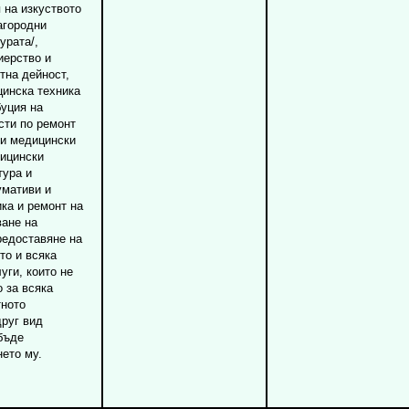
 на изкуството
агородни
урата/,
иерство и
тна дейност,
цинска техника
буция на
сти по ремонт
 и медицински
дицински
тура и
умативи и
ка и ремонт на
ване на
редоставяне на
то и всяка
уги, които не
о за всяка
тното
друг вид
бъде
ето му.