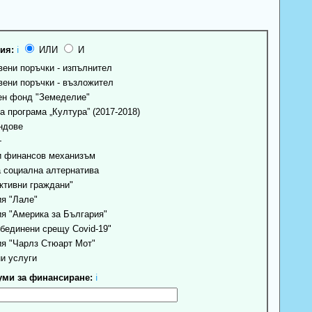
ия:
ℹ
ИЛИ
И
ени поръчки - изпълнител
ени поръчки - възложител
н фонд "Земеделие"
 програма „Култура” (2017-2018)
ндове
+
 финансов механизъм
 социална алтернатива
ктивни граждани"
я "Лале"
я "Америка за България"
бединени срещу Covid-19"
я "Чарлз Стюарт Мот"
и услуги
ми за финансиране:
ℹ