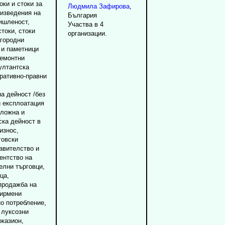
ки и стоки за
Людмила
Зафирова
,
оизведения на
България
ишленост,
Участва в 4
токи, стоки
организации.
агородни
 и паметници
ремонтни
ултантска
тративно-правни
а дейност /без
и експлоатация
иложна и
ска дейност в
износ,
говски
авителство и
ентство на
елни търговци,
ца,
продажба на
фирмени
но потребление,
 луксозни
оказион,