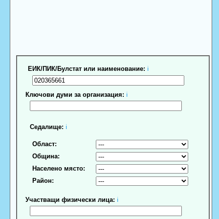
ЕИК/ПИК/Булстат или наименование:
ℹ
Ключови думи за организация:
ℹ
Седалище:
ℹ
Област:
Община:
Населено място:
Район:
Участващи физически лица:
ℹ