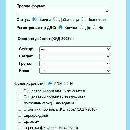
Правна форма:
Статус:
Всички
Действащи
Неактивни
Регистрация по ДДС:
Всички
Да
Не
Основна дейност (КИД 2008):
ℹ
Сектор:
Раздел:
Група:
Клас:
Финансирания:
ℹ
ИЛИ
И
Обществени поръчки - изпълнител
Обществени поръчки - възложител
Държавен фонд "Земеделие"
Столична програма „Култура” (2017-2018)
Еврофондове
Еразъм+
Норвежи финансов механизъм