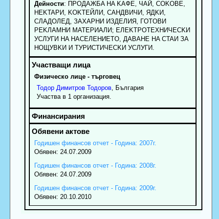
Дейности
: ПPOДAЖБA HA KAФE, ЧAЙ, COKOBE,
HEKTAPИ, KOKTEЙЛИ, CAHДBИЧИ, ЯДKИ,
CЛAДOЛEД, ЗAXAPHИ ИЗДEЛИЯ, ГOTOBИ
PEKЛAMHИ MATEPИAЛИ; EЛEKTPOTEXHИЧECKИ
УCЛУГИ HA HACEЛEHИETO, ДABAHE HA CTAИ ЗA
HOЩУBKИ И TУPИCTИЧECKИ УCЛУГИ.
Физическо лице - търговец
Тодор
Димитров
Тодоров
, България
Участва в 1 организация.
Годишен финансов отчет - Година: 2007г.
Обявен: 24.07.2009
Годишен финансов отчет - Година: 2008г.
Обявен: 24.07.2009
Годишен финансов отчет - Година: 2009г.
Обявен: 20.10.2010