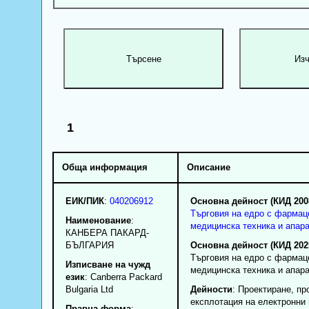
1
Обща информация
Описание
ЕИК/ПИК
:
040206912
Основна дейност (КИД 200
Търговия на едро с фармац
Наименование
:
медицинска техника и апар
КАНБЕРА ПАКАРД-
БЪЛГАРИЯ
Основна дейност (КИД 202
Търговия на едро с фармац
Изписване на чужд
медицинска техника и апар
език
: Canberra Packard
Bulgaria Ltd
Дейности
: Проектиране, пр
експлотация на електронни
Правна форма
: