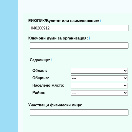
ЕИК/ПИК/Булстат или наименование:
ℹ
Ключови думи за организация:
ℹ
Седалище:
ℹ
Област:
Община:
Населено място:
Район:
Участващи физически лица:
ℹ