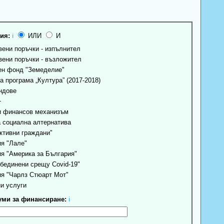
ия:
ℹ
ИЛИ
И
ени поръчки - изпълнител
ени поръчки - възложител
н фонд "Земеделие"
 програма „Култура” (2017-2018)
ндове
+
 финансов механизъм
 социална алтернатива
ктивни граждани"
я "Лале"
я "Америка за България"
бединени срещу Covid-19"
я "Чарлз Стюарт Мот"
и услуги
ми за финансиране:
ℹ