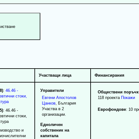
Участващи лица
Финансирания
8)
:
46.46 -
Управители
Обществени поръчки
евтични стоки,
Евгени
Апостолов
118 проекта
Покажи
атура
Цанков
, България
Участва в 2
Еврофондове
: 10 п
5)
: 46.46 -
организации.
евтични стоки,
атура
Едноличен
оизводство и
собственик на
 изчислителни
капитала