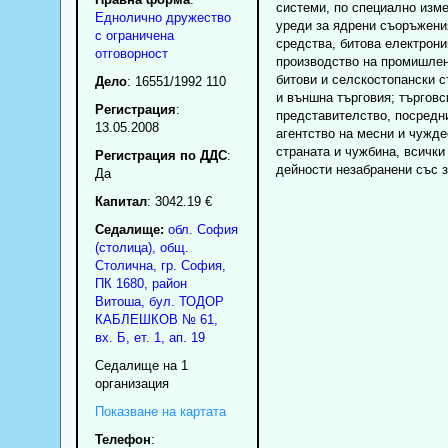
системи, по специално изм
Еднолично дружество
уреди за ядрени съоръжени
с ограничена
средства, битова електрони
отговорност
производство на промишлен
битови и селскостопански с
Дело
: 16551/1992 110
и външна търговия; търговс
Регистрация
:
представителство, посредн
13.05.2008
агентство на месни и чужде
страната и чужбина, всички
Регистрация по ДДС
:
дейности незабранени със з
Да
Капитал
: 3042.19 €
Седалище:
обл.
София
(столица)
,
общ.
Столична
,
гр.
София
,
ПК
1680
,
район
Витоша
,
бул. ТОДОР
КАБЛЕШКОВ № 61,
вх. Б, ет. 1, ап. 19
Седалище на 1
организация
Показване на картата
Телефон
: