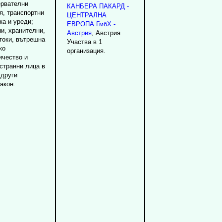
ервателни
КАНБЕРА ПАКАРД -
я, транспортни
ЦЕНТРАЛНА
ка и уреди;
ЕВРОПА ГмбХ -
и, хранителни,
Австрия
, Австрия
токи, вътрешна
Участва в 1
ко
организация.
ичество и
странни лица в
 други
акон.