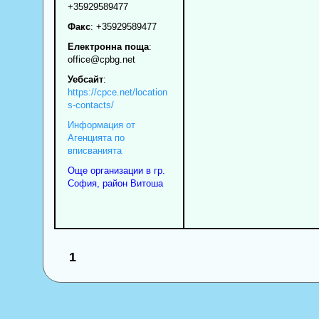
+35929589477
Факс
:
+35929589477
Електронна поща
:
office
@cpbg.net
Уебсайт
:
https://cpce.net/location
s-contacts/
Информация от
Агенцията по
вписванията
Още организации в гр.
София, район Витоша
1