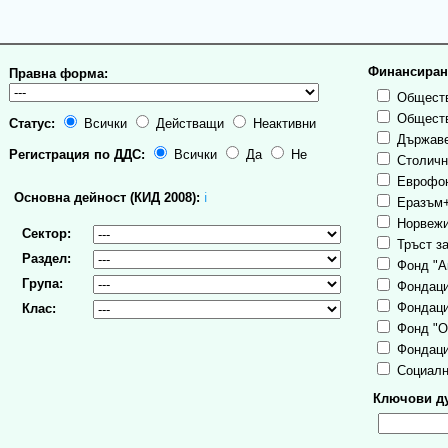
Финансиран
Правна форма:
Обществ
Обществ
Статус:
Всички
Действащи
Неактивни
Държаве
Регистрация по ДДС:
Всички
Да
Не
Столична
Еврофо
Основна дейност (КИД 2008):
ℹ
Еразъм
Норвежи
Сектор:
Тръст за
Раздел:
Фонд "А
Група:
Фондаци
Фондаци
Клас:
Фонд "О
Фондаци
Социалн
Ключови ду