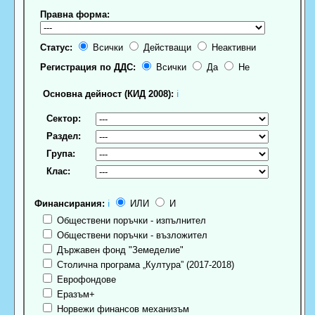
Правна форма:
Статус:
Всички
Действащи
Неактивни
Регистрация по ДДС:
Всички
Да
Не
Основна дейност (КИД 2008):
ℹ
Сектор:
Раздел:
Група:
Клас:
Финансирания:
ℹ
ИЛИ
И
Обществени поръчки - изпълнител
Обществени поръчки - възложител
Държавен фонд "Земеделие"
Столична програма „Култура” (2017-2018)
Еврофондове
Еразъм+
Норвежи финансов механизъм