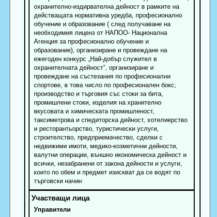
охранително-издирвателна дейност в рамките на
действащата нормативна уредба, професионално
обучение и образование ( след получаване на
необходимия лиценз от НАПОО- Национална
Агенция за професионално обучение и
образование), организиране и провеждане на
ежегоден конкурс „Най-добър служител в
охранителната дейност”, организиране и
провеждане на състезания по професионални
спортове, в това число по професионален бокс;
производство и търговия със стоки за бита,
промишлени стоки, изделия на хранително
вкусовата и химическата промишленост,
таксиметрова и спедиторска дейност, хотелиерство
и ресторантьорство, туристически услуги,
строителство, предприемачество, сделки с
недвижими имоти, медико-козметични дейности,
валутни операции, външно икономическа дейност и
всички, незабранени от закона дейности и услуги,
които по обем и предмет изискват да се водят по
търговски начин
Управители