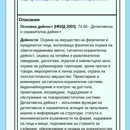
Основна дейност (НКИД 2003)
: 74.60 - Детективска
и охранителна дейност
Дейности
: Охрана на имущество на физически и
юридически лица, включваща физическа охрана на
обекти-недвижими имоти, сигнално-охранителна
дейност, охрана на питейни и развлекателни
заведения, дискотеки, игрални и компютърни зали,
охрана на урбанизирани територии, ценни пратки и
товари, мероприятия и лична охрана, охрана на
селскостопанско имущество. Проектиране и
инженеринг на сигнално-охранителни системи,
видеонаблюдение и контрол на достъпа,
проектиране, изграждане, поддържане и
обслужване на пожароизвестителни системи.
Детективска дейност – изпълнява функции на
детективска и охранителна агенция за проучване,
анализ и информация на структури, статута и
икономическите възможности на фирми, издирване
на лица и вещи, подпомагане на страните за
събиране, обезпечаване и охрана на доказателства,