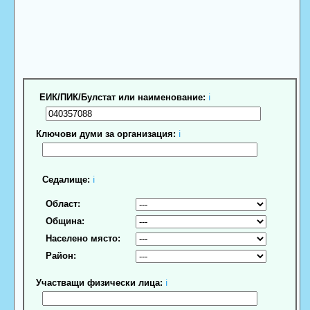
ЕИК/ПИК/Булстат или наименование:
ℹ
Ключови думи за организация:
ℹ
Седалище:
ℹ
Област:
Община:
Населено място:
Район:
Участващи физически лица:
ℹ