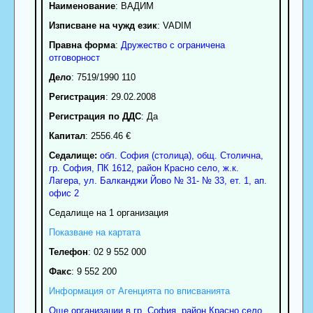
Наименование
:
ВАДИМ
Изписване на чужд език
: VADIM
Правна форма
:
Дружество с ограничена
отговорност
Дело
: 7519/1990 110
Регистрация
: 29.02.2008
Регистрация по ДДС
: Да
Капитал
: 2556.46 €
Седалище:
обл.
София (столица)
,
общ. Столична
,
гр.
София
, ПК
1612
,
район Красно село
,
ж.к.
Лагера, ул. Балканджи Йово № 31- № 33, ет. 1, ап.
офис 2
Седалище на 1 организация
Показване на картата
Телефон
:
02 9 552 000
Факс
:
9 552 200
Информация от Агенцията по вписванията
Още организации в гр. София, район Красно село