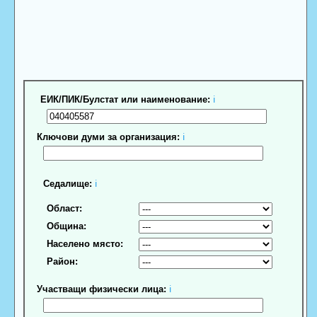
ЕИК/ПИК/Булстат или наименование:
ℹ
Ключови думи за организация:
ℹ
Седалище:
ℹ
Област:
Община:
Населено място:
Район:
Участващи физически лица:
ℹ