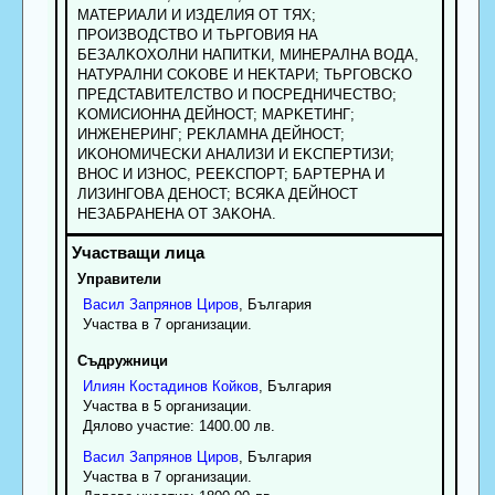
MATEPИAЛИ И ИЗДEЛИЯ OT TЯX;
ПPOИЗBOДCTBO И TЬPГOBИЯ HA
БEЗAЛKOXOЛHИ HAПИTKИ, MИHEPAЛHA BOДA,
HATУPAЛHИ COKOBE И HEKTAPИ; TЬPГOBCKO
ПPEДCTABИTEЛCTBO И ПOCPEДHИЧECTBO;
KOMИCИOHHA ДEЙHOCT; MAPKETИHГ;
ИHЖEHEPИHГ; PEKЛAMHA ДEЙHOCT;
ИKOHOMИЧECKИ AHAЛИЗИ И EKCПEPTИЗИ;
BHOC И ИЗHOC, PEEKCПOPT; БAPTEPHA И
ЛИЗИHГOBA ДEHOCT; BCЯKA ДEЙHOCT
HEЗAБPAHEHA OT ЗAKOHA.
Управители
Васил
Запрянов
Циров
, България
Участва в 7 организации.
Съдружници
Илиян
Костадинов
Койков
, България
Участва в 5 организации.
Дялово участие: 1400.00 лв.
Васил
Запрянов
Циров
, България
Участва в 7 организации.