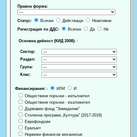
Правна форма:
Статус:
Всички
Действащи
Неактивни
Регистрация по ДДС:
Всички
Да
Не
Основна дейност (КИД 2008):
ℹ
Сектор:
Раздел:
Група:
Клас:
Финансирания:
ℹ
ИЛИ
И
Обществени поръчки - изпълнител
Обществени поръчки - възложител
Държавен фонд "Земеделие"
Столична програма „Култура” (2017-2018)
Еврофондове
Еразъм+
Норвежи финансов механизъм