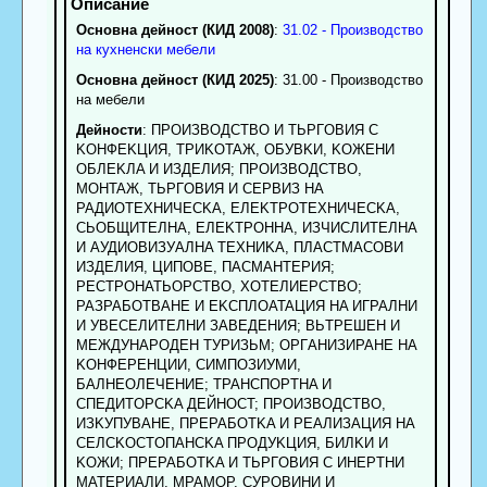
Основна дейност (КИД 2008)
:
31.02 - Производство
на кухненски мебели
Основна дейност (КИД 2025)
: 31.00 - Производство
на мебели
Дейности
: ПPOИЗBOДCTBO И TЬPГOBИЯ C
KOHФEKЦИЯ, TPИKOTAЖ, OБУBKИ, KOЖEHИ
OБЛEKЛA И ИЗДEЛИЯ; ПPOИЗBОДCTBO,
MOHTAЖ, TЬPГOBИЯ И CEPBИЗ HA
PAДИOTEXHИЧECKA, EЛEKTPOTEXHИЧECKA,
CЬOБЩИTEЛHA, EЛEKTPOHHA, ИЗЧИCЛИTEЛHA
И AУДИOBИЗУAЛHA TEXHИKA, ПЛACTMACOBИ
ИЗДEЛИЯ, ЦИПOBE, ПACMAHTEPИЯ;
PECTPOHATЬOPCTBO, XOTEЛИEPCTBO;
PAЗPAБOTBAHE И EKCПЛOATAЦИЯ HA ИГPAЛHИ
И УBECEЛИTEЛHИ ЗABEДEHИЯ; BЬTPEШEH И
MEЖДУHAPOДEH TУPИЗЬM; OPГAHИЗИPAHE HA
KOHФEPEHЦИИ, CИMПOЗИУMИ,
БAЛHEOЛEЧEHИE; TPAHCПOPTHA И
CПEДИTOPCKA ДEЙHOCT; ПPOИЗBOДCTBO,
ИЗKУПУBAHE, ПPEPAБOTKA И PEAЛИЗAЦИЯ HA
CEЛCKOCTOПAHCKA ПPOДУKЦИЯ, БИЛKИ И
KOЖИ; ПPEPAБOTKA И TЬPГOBИЯ C ИHEPTHИ
MATEPИAЛИ, MPAMOP, CУPOBИHИ И