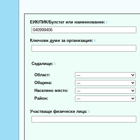
ЕИК/ПИК/Булстат или наименование:
ℹ
Ключови думи за организация:
ℹ
Седалище:
ℹ
Област:
Община:
Населено място:
Район:
Участващи физически лица:
ℹ