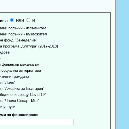
ия:
ℹ
ИЛИ
И
ени поръчки - изпълнител
ени поръчки - възложител
н фонд "Земеделие"
 програма „Култура” (2017-2018)
ндове
+
 финансов механизъм
 социална алтернатива
ктивни граждани"
я "Лале"
я "Америка за България"
бединени срещу Covid-19"
я "Чарлз Стюарт Мот"
и услуги
ми за финансиране:
ℹ