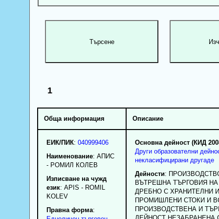
1
Обща информация
Описание
ЕИК/ПИК
:
040999406
Основна дейност (КИД 200
Други образователни дейно
Наименование
:
АПИС
некласифицирани другаде
- РОМИЛ КОЛЕВ
Дейности
: ПРОИЗВОДСТВ
Изписване на чужд
ВЪТРЕШНА ТЪРГОВИЯ НА
език
: APIS - ROMIL
ДРЕБНО С ХРАНИТЕЛНИ 
KOLEV
ПРОМИШЛЕНИ СТОКИ И В
ПРОИЗВОДСТВЕНА И ТЪР
Правна форма
:
ДЕЙНОСТ НЕЗАБРАНЕНА 
Едноличен търговец