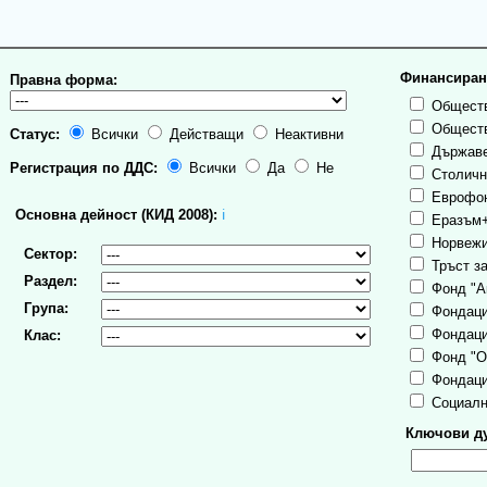
Финансиран
Правна форма:
Обществ
Обществ
Статус:
Всички
Действащи
Неактивни
Държаве
Регистрация по ДДС:
Всички
Да
Не
Столична
Еврофо
Основна дейност (КИД 2008):
ℹ
Еразъм
Норвежи
Сектор:
Тръст за
Раздел:
Фонд "А
Група:
Фондаци
Фондаци
Клас:
Фонд "О
Фондаци
Социалн
Ключови ду