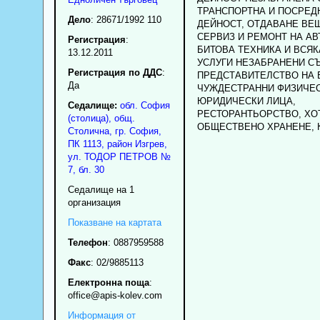
ТРАНСПОРТНА И ПОСРЕД
Дело
: 28671/1992 110
ДЕЙНОСТ, ОТДАВАНЕ ВЕ
СЕРВИЗ И РЕМОНТ НА А
Регистрация
:
БИТОВА ТЕХНИКА И ВСЯК
13.12.2011
УСЛУГИ НЕЗАБРАНЕНИ СЪ
Регистрация по ДДС
:
ПРЕДСТАВИТЕЛСТВО НА 
Да
ЧУЖДЕСТРАННИ ФИЗИЧЕС
ЮРИДИЧЕСКИ ЛИЦА,
Седалище:
обл.
София
РЕСТОРАНТЬОРСТВО, ХО
(столица)
,
общ.
ОБЩЕСТВЕНО ХРАНЕНЕ, 
Столична
,
гр.
София
,
ПК
1113
,
район Изгрев
,
ул. ТОДОР ПЕТРОВ №
7, бл. 30
Седалище на 1
организация
Показване на картата
Телефон
:
0887959588
Факс
:
02/9885113
Електронна поща
:
office
@apis-kolev.com
Информация от