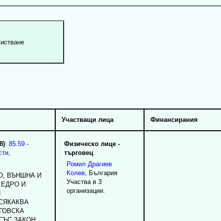
Участващи лица
Финансирания
8)
:
85.59 -
Физическо лице -
сти,
търговец
Ромил
Драгиев
Колев
, България
О, ВЪНШНА И
Участва в 3
 ЕДРО И
организации.
И
СЯКАКВА
ГОВСКА
СЪС ЗАКОН,