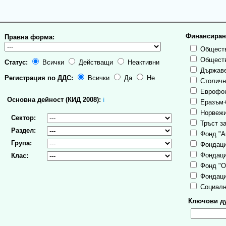
Финансиран
Правна форма:
Обществ
Обществ
Статус:
Всички
Действащи
Неактивни
Държаве
Регистрация по ДДС:
Всички
Да
Не
Столична
Еврофо
Основна дейност (КИД 2008):
ℹ
Еразъм
Норвежи
Сектор:
Тръст за
Раздел:
Фонд "А
Група:
Фондаци
Фондаци
Клас:
Фонд "О
Фондаци
Социалн
Ключови ду