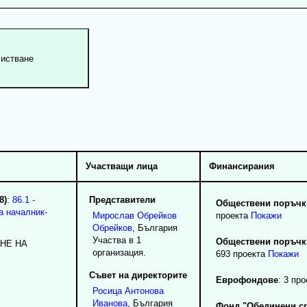
Участващи лица
Финансирания
8)
:
86.1 -
Представители
Обществени поръчки
а началник-
Мирослав
Обрейков
проекта
Покажи
Обрейков
, България
Участва в 1
Обществени поръчки
HE HA
организация.
693 проекта
Покажи
Съвет на директорите
Еврофондове
: 3 про
Росица
Антонова
Иванова
, България
Фонд "Обединени ср