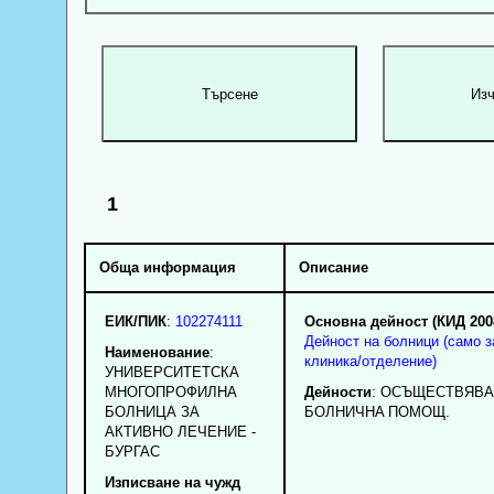
1
Обща информация
Описание
ЕИК/ПИК
:
102274111
Основна дейност (КИД 200
Дейност на болници (само з
Наименование
:
клиника/отделение)
УНИВЕРСИТЕТСКА
МНОГОПРОФИЛНА
Дейности
: OCЪЩECTBЯBA
БОЛНИЦА ЗА
БOЛHИЧHA ПOMOЩ.
АКТИВНО ЛЕЧЕНИЕ -
БУРГАС
Изписване на чужд