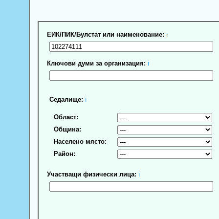
ЕИК/ПИК/Булстат или наименование:
ℹ
Ключови думи за организация:
ℹ
Седалище:
ℹ
Област:
Община:
Населено място:
Район:
Участващи физически лица:
ℹ