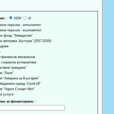
ия:
ℹ
ИЛИ
И
ени поръчки - изпълнител
ени поръчки - възложител
н фонд "Земеделие"
 програма „Култура” (2017-2018)
ндове
+
 финансов механизъм
 социална алтернатива
ктивни граждани"
я "Лале"
я "Америка за България"
бединени срещу Covid-19"
я "Чарлз Стюарт Мот"
и услуги
ми за финансиране:
ℹ