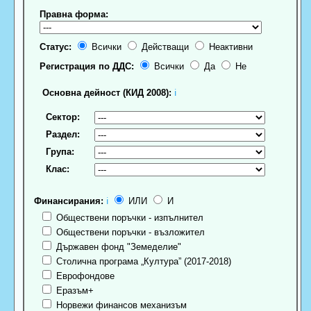
Правна форма:
Статус:
Всички
Действащи
Неактивни
Регистрация по ДДС:
Всички
Да
Не
Основна дейност (КИД 2008):
ℹ
Сектор:
Раздел:
Група:
Клас:
Финансирания:
ℹ
ИЛИ
И
Обществени поръчки - изпълнител
Обществени поръчки - възложител
Държавен фонд "Земеделие"
Столична програма „Култура” (2017-2018)
Еврофондове
Еразъм+
Норвежи финансов механизъм