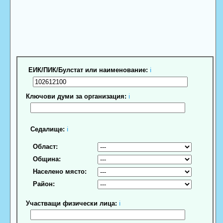
ЕИК/ПИК/Булстат или наименование:
ℹ
Ключови думи за организация:
ℹ
Седалище:
ℹ
Област:
Община:
Населено място:
Район:
Участващи физически лица:
ℹ