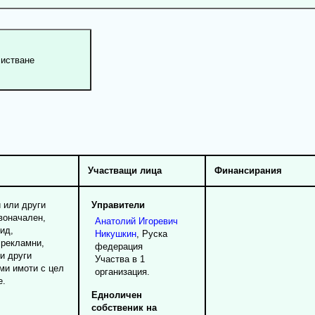
Участващи лица
Финансирания
и или други
Управители
воначален,
Анатолий
Игоревич
ид,
Никушкин
, Руска
 рекламни,
федерация
и други
Участва в 1
ми имоти с цел
организация.
е.
Едноличен
собственик на