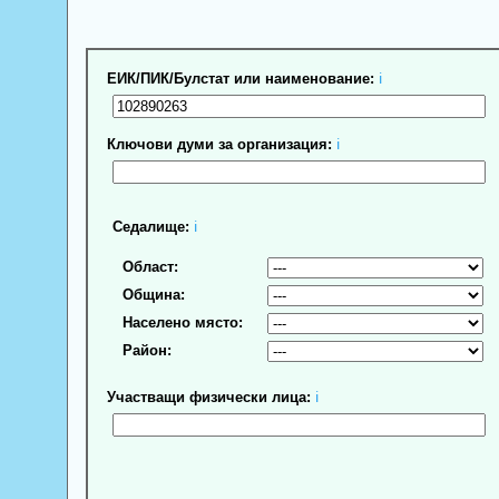
ЕИК/ПИК/Булстат или наименование:
ℹ
Ключови думи за организация:
ℹ
Седалище:
ℹ
Област:
Община:
Населено място:
Район:
Участващи физически лица:
ℹ