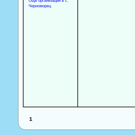
Още организации в с.
Черноморец
1