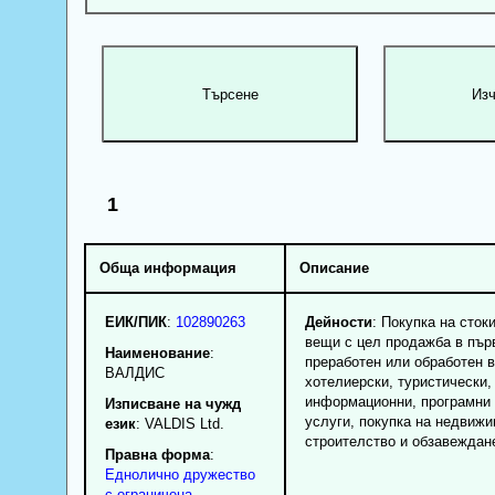
1
Обща информация
Описание
ЕИК/ПИК
:
102890263
Дейности
: Покупка на сток
вещи с цел продажба в пър
Наименование
:
преработен или обработен в
ВАЛДИС
хотелиерски, туристически,
информационни, програмни 
Изписване на чужд
услуги, покупка на недвижи
език
: VALDIS Ltd.
строителство и обзавеждан
Правна форма
:
Еднолично дружество
с ограничена