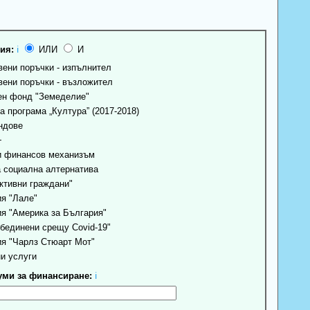
ия:
ℹ
ИЛИ
И
ени поръчки - изпълнител
ени поръчки - възложител
н фонд "Земеделие"
 програма „Култура” (2017-2018)
ндове
+
 финансов механизъм
 социална алтернатива
ктивни граждани"
я "Лале"
я "Америка за България"
бединени срещу Covid-19"
я "Чарлз Стюарт Мот"
и услуги
ми за финансиране:
ℹ