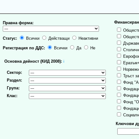
Финансиран
Правна форма:
Обществ
Обществ
Статус:
Всички
Действащи
Неактивни
Държаве
Регистрация по ДДС:
Всички
Да
Не
Столична
Еврофо
Основна дейност (КИД 2008):
ℹ
Еразъм
Норвежи
Сектор:
Тръст за
Раздел:
Фонд "А
Група:
Фондаци
Фондаци
Клас:
Фонд "О
Фондаци
Социалн
Ключови ду