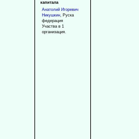
капитала
Анатолий
Игоревич
Никушкин
, Руска
федерация
Участва в 1
организация.