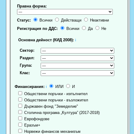
Правна форма:
Статус:
Всички
Действащи
Неактивни
Регистрация по ДДС:
Всички
Да
Не
Основна дейност (КИД 2008):
ℹ
Сектор:
Раздел:
Група:
Клас:
Финансирания:
ℹ
ИЛИ
И
Обществени поръчки - изпълнител
Обществени поръчки - възложител
Държавен фонд "Земеделие"
Столична програма „Култура” (2017-2018)
Еврофондове
Еразъм+
Норвежи финансов механизъм