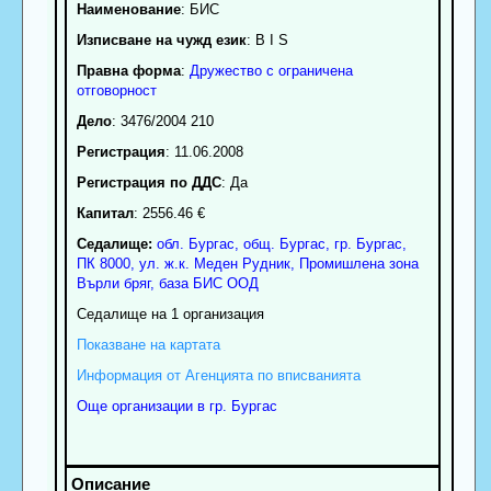
Наименование
:
БИС
Изписване на чужд език
: B I S
Правна форма
:
Дружество с ограничена
отговорност
Дело
: 3476/2004 210
Регистрация
: 11.06.2008
Регистрация по ДДС
: Да
Капитал
: 2556.46 €
Седалище:
обл.
Бургас
,
общ. Бургас
,
гр.
Бургас
,
ПК
8000
,
ул. ж.к. Меден Рудник, Промишлена зона
Върли бряг, база БИС ООД
Седалище на 1 организация
Показване на картата
Информация от Агенцията по вписванията
Още организации в гр. Бургас