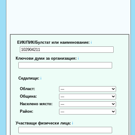
ЕИК/ПИК/Булстат или наименование:
ℹ
Ключови думи за организация:
ℹ
Седалище:
ℹ
Област:
Община:
Населено място:
Район:
Участващи физически лица:
ℹ