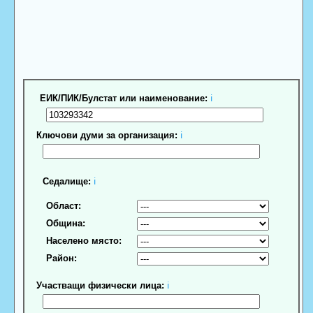
ЕИК/ПИК/Булстат или наименование:
ℹ
Ключови думи за организация:
ℹ
Седалище:
ℹ
Област:
Община:
Населено място:
Район:
Участващи физически лица:
ℹ