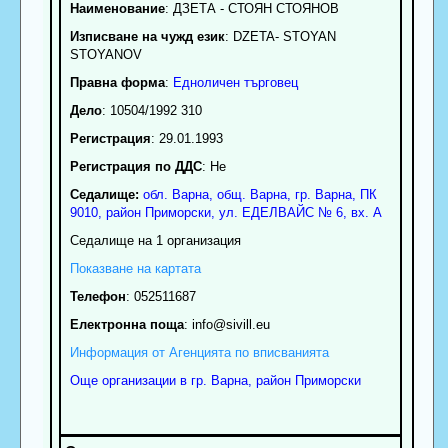
Наименование
:
ДЗЕТА - СТОЯН СТОЯНОВ
Изписване на чужд език
: DZETA- STOYAN
STOYANOV
Правна форма
:
Едноличен търговец
Дело
: 10504/1992 310
Регистрация
: 29.01.1993
Регистрация по ДДС
: Нe
Седалище:
обл.
Варна
,
общ. Варна
,
гр.
Варна
, ПК
9010
,
район Приморски
,
ул. ЕДЕЛВАЙС № 6, вх. А
Седалище на 1 организация
Показване на картата
Телефон
:
052511687
Електронна поща
:
info
@sivill.eu
Информация от Агенцията по вписванията
Още организации в гр. Варна, район Приморски