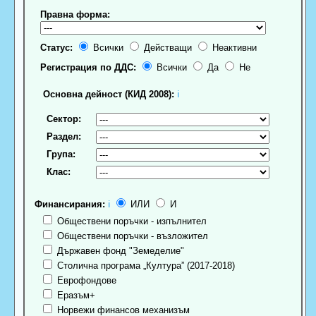
Правна форма:
Статус:
Всички
Действащи
Неактивни
Регистрация по ДДС:
Всички
Да
Не
Основна дейност (КИД 2008):
ℹ
Сектор:
Раздел:
Група:
Клас:
Финансирания:
ℹ
ИЛИ
И
Обществени поръчки - изпълнител
Обществени поръчки - възложител
Държавен фонд "Земеделие"
Столична програма „Култура” (2017-2018)
Еврофондове
Еразъм+
Норвежи финансов механизъм