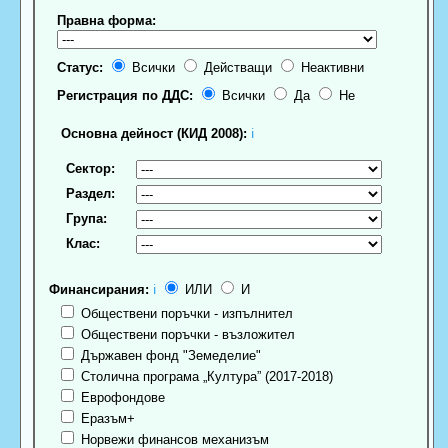
Правна форма:
Статус:
Всички
Действащи
Неактивни
Регистрация по ДДС:
Всички
Да
Не
Основна дейност (КИД 2008):
ℹ
Сектор:
Раздел:
Група:
Клас:
Финансирания:
ℹ
ИЛИ
И
Обществени поръчки - изпълнител
Обществени поръчки - възложител
Държавен фонд "Земеделие"
Столична програма „Култура” (2017-2018)
Еврофондове
Еразъм+
Норвежи финансов механизъм