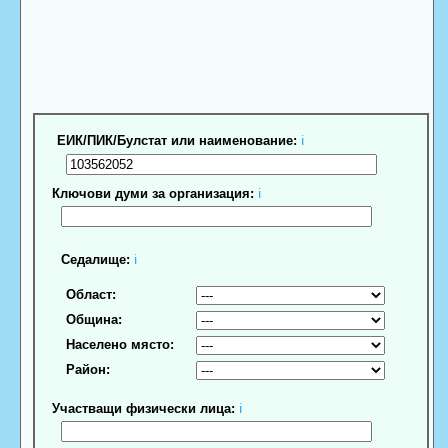
ЕИК/ПИК/Булстат или наименование:
ℹ
Ключови думи за организация:
ℹ
Седалище:
ℹ
Област:
Община:
Населено място:
Район:
Участващи физически лица:
ℹ