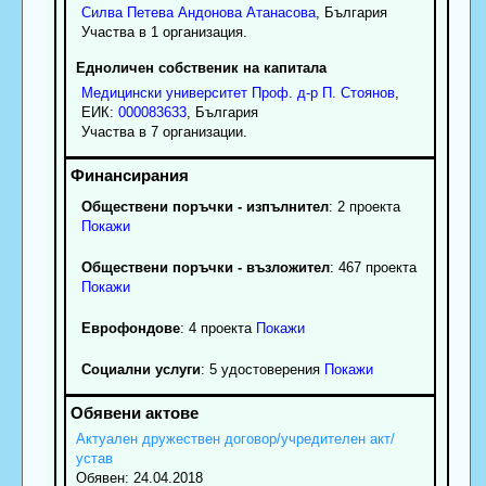
Силва
Петева
Андонова Атанасова
, България
Участва в 1 организация.
Едноличен собственик на капитала
Медицински университет Проф. д-р П. Стоянов
,
ЕИК:
000083633
, България
Участва в 7 организации.
Обществени поръчки - изпълнител
: 2 проекта
Покажи
Обществени поръчки - възложител
: 467 проекта
Покажи
Еврофондове
: 4 проекта
Покажи
Социални услуги
: 5 удостоверения
Покажи
Актуален дружествен договор/учредителен акт/
устав
Обявен: 24.04.2018