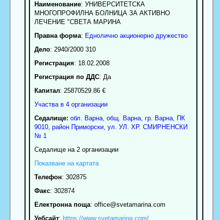
Наименование
:
УНИВЕРСИТЕТСКА
МНОГОПРОФИЛНА БОЛНИЦА ЗА АКТИВНО
ЛЕЧЕНИЕ "СВЕТА МАРИНА
Правна форма
:
Еднолично акционерно дружество
Дело
: 2940/2000 310
Регистрация
: 18.02.2008
Регистрация по ДДС
: Да
Капитал
: 25870529.86 €
Участва в 4 организации
Седалище:
обл.
Варна
,
общ. Варна
,
гр.
Варна
, ПК
9010
,
район Приморски
,
ул. УЛ. ХР. СМИРНЕНСКИ
№ 1
Седалище на 2 организации
Показване на картата
Телефон
:
302875
Факс
:
302874
Електронна поща
:
office
@svetamarina.com
Уебсайт
:
https://www.svetamarina.com/