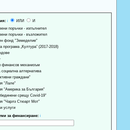
ия:
ℹ
ИЛИ
И
ени поръчки - изпълнител
ени поръчки - възложител
н фонд "Земеделие"
 програма „Култура” (2017-2018)
ндове
+
 финансов механизъм
 социална алтернатива
ктивни граждани"
я "Лале"
я "Америка за България"
бединени срещу Covid-19"
я "Чарлз Стюарт Мот"
и услуги
ми за финансиране:
ℹ