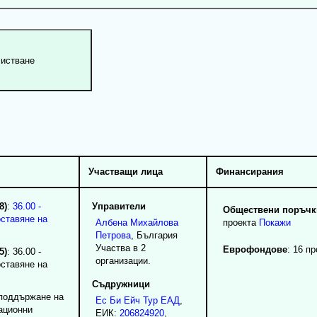
Участващи лица
Финансирания
8)
:
36.00 -
Управители
Обществени поръчки
оставяне на
Албена
Михайлова
проекта
Покажи
Петрова
, България
Участва в 2
Еврофондове
: 16 п
5)
: 36.00 -
организации.
оставяне на
Съдружници
 поддържане на
Ес Би Ейч Тур ЕАД
,
ационни
ЕИК:
206824920
,