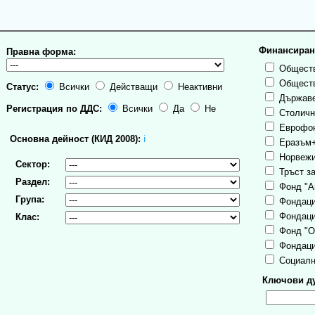
Финансиран
Правна форма:
Обществ
Обществ
Статус:
Всички
Действащи
Неактивни
Държаве
Регистрация по ДДС:
Всички
Да
Не
Столична
Еврофо
Основна дейност (КИД 2008):
ℹ
Еразъм
Норвежи
Сектор:
Тръст за
Раздел:
Фонд "А
Група:
Фондаци
Фондаци
Клас:
Фонд "О
Фондаци
Социалн
Ключови ду