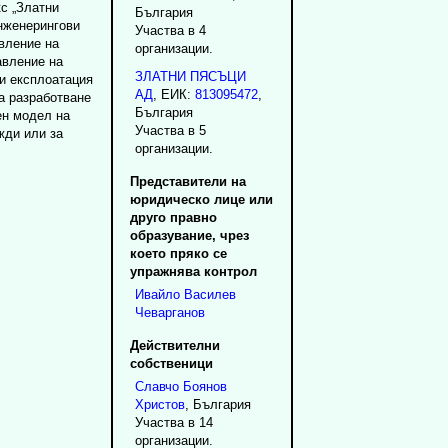
с „Златни
България
инженерингови
Участва в 4
вление на
организации.
авление на
ЗЛАТНИ ПЯСЪЦИ
 и експлоатация
АД
, ЕИК:
813095472
,
а разработване
България
ен модел на
Участва в 5
жди или за
организации.
Представители на
юридическо лице или
друго правно
образувание, чрез
което пряко се
упражнява контрол
Ивайло
Василев
Чеварганов
Действителни
собственици
Славчо
Боянов
Христов
, България
Участва в 14
организации.