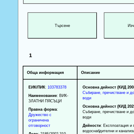
1
Обща информация
Описание
ЕИК/ПИК
:
103783378
Основна дейност (КИД 200
Събиране, пречистване и д
Наименование
:
ВИК-
води
ЗЛАТНИ ПЯСЪЦИ
Основна дейност (КИД 202
Правна форма
:
Събиране, пречистване и д
Дружество с
води
ограничена
отговорност
Дейности
: Експлоатация и
водоснабдителни и канализ
Дело
: 2185/2002 310