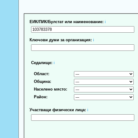
ЕИК/ПИК/Булстат или наименование:
ℹ
Ключови думи за организация:
ℹ
Седалище:
ℹ
Област:
Община:
Населено място:
Район:
Участващи физически лица:
ℹ