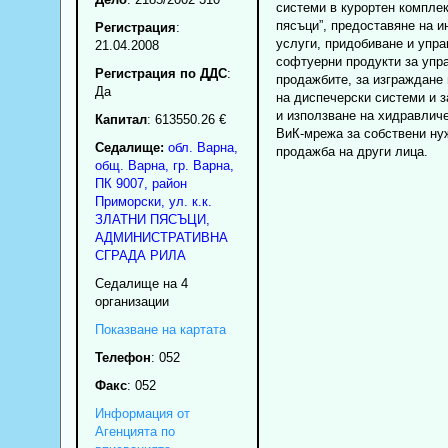
системи в курортен комплек
пясъци”, предоставяне на 
Регистрация
:
услуги, придобиване и упра
21.04.2008
софтуерни продукти за упр
Регистрация по ДДС
:
продажбите, за изграждане
Да
на диспечерски системи и з
и използване на хидравлич
Капитал
: 613550.26 €
ВиК-мрежа за собствени ну
Седалище:
обл.
Варна
,
продажба на други лица.
общ. Варна
,
гр.
Варна
,
ПК
9007
,
район
Приморски
,
ул. к.к.
ЗЛАТНИ ПЯСЪЦИ,
АДМИНИСТРАТИВНА
СГРАДА РИЛА
Седалище на 4
организации
Показване на картата
Телефон
:
052
Факс
:
052
Информация от
Агенцията по