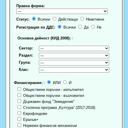
Правна форма:
Статус:
Всички
Действащи
Неактивни
Регистрация по ДДС:
Всички
Да
Не
Основна дейност (КИД 2008):
ℹ
Сектор:
Раздел:
Група:
Клас:
Финансирания:
ℹ
ИЛИ
И
Обществени поръчки - изпълнител
Обществени поръчки - възложител
Държавен фонд "Земеделие"
Столична програма „Култура” (2017-2018)
Еврофондове
Еразъм+
Норвежи финансов механизъм