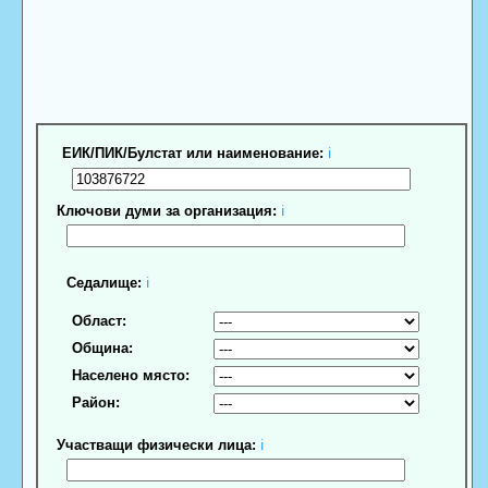
ЕИК/ПИК/Булстат или наименование:
ℹ
Ключови думи за организация:
ℹ
Седалище:
ℹ
Област:
Община:
Населено място:
Район:
Участващи физически лица:
ℹ