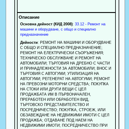
Основна дейност (КИД 2008)
:
33.12 - Ремонт на
машини и оборудване, с общо и специално
предназначение
Дейности
: РEМОНТ НА МАШИНИ И ОБОРУДВАНЕ
С ОБЩО И СПЕЦИАЛНО ПРЕДНАЗНАЧЕНИЕ;
РЕМОНТ НА ЕЛЕКТРИЧЕСКИ СЪОРЪЖЕНИЯ;
ТЕХНИЧЕСКО ОБСЛУЖВАНЕ И РЕМОНТ НА
АВТОМОБИЛИ; ТЪРГОВИЯ НА ДРЕБНО С ЧАСТИ
И ПРИНАДЛЕЖНОСТИ ЗА АВТОМОБИЛИ; ВНОС И
ТЪРГОВИЯ С АВТОГУМИ; УТИЛИЗАЦИЯ НА
АВТОГУМИ; РЕГЕНЕРАТ НА АВТОГУМИ; РЕМОНТ
НА ПРЕВОЗНИ МОТОРНИ СРЕДСТВА; ПОКУПКА
НА СТОКИ ИЛИ ДРУГИ ВЕЩИ С ЦЕЛ
ПРОДАЖБАТА ИМ В ПЪРВОНАЧАЛЕН,
ПРЕРАБОТЕН ИЛИ ОБРАБОТЕН ВИД,
ТЪРГОВСКО ПРЕДСТАВИТЕЛСТВО И
ПОСРЕДНИЧЕСТВО; ПОКУПКА, СТРОЕЖ, ИЛИ
ОБЗАВЕЖДАНЕ НА НЕДВИЖИМИ ИМОТИ С ЦЕЛ
ПРОДАЖБА; ОТДАВАНЕ ПОД НАЕМ НА
НЕДВИЖИМИ ИМОТИ; ПОСРЕДНИЧЕСТВО ПРИ