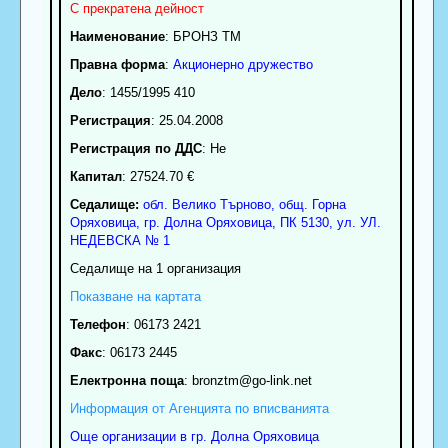
С прекратена дейност
Наименование
:
БРОНЗ ТМ
Правна форма
:
Акционерно дружество
Дело
: 1455/1995 410
Регистрация
: 25.04.2008
Регистрация по ДДС
: Нe
Капитал
: 27524.70 €
Седалище:
обл.
Велико Търново
,
общ. Горна
Оряховица
,
гр.
Долна Оряховица
, ПК
5130
,
ул. УЛ.
НЕДЕВСКА № 1
Седалище на 1 организация
Показване на картата
Телефон
:
06173 2421
Факс
:
06173 2445
Електронна поща
:
bronztm
@go-link.net
Информация от Агенцията по вписванията
Още организации в гр. Долна Оряховица