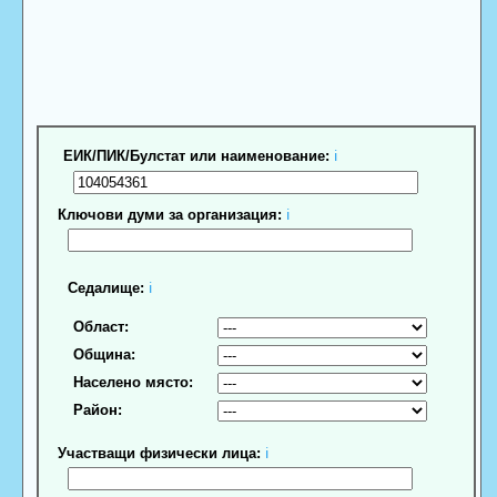
ЕИК/ПИК/Булстат или наименование:
ℹ
Ключови думи за организация:
ℹ
Седалище:
ℹ
Област:
Община:
Населено място:
Район:
Участващи физически лица:
ℹ