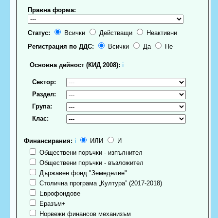
Правна форма:
Статус:
Всички
Действащи
Неактивни
Регистрация по ДДС:
Всички
Да
Не
Основна дейност (КИД 2008):
ℹ
Сектор:
Раздел:
Група:
Клас:
Финансирания:
ℹ
ИЛИ
И
Обществени поръчки - изпълнител
Обществени поръчки - възложител
Държавен фонд "Земеделие"
Столична програма „Култура” (2017-2018)
Еврофондове
Еразъм+
Норвежи финансов механизъм