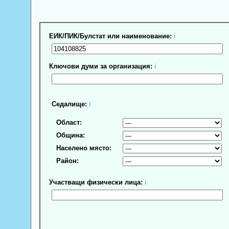
ЕИК/ПИК/Булстат или наименование:
ℹ
Ключови думи за организация:
ℹ
Седалище:
ℹ
Област:
Община:
Населено място:
Район:
Участващи физически лица:
ℹ