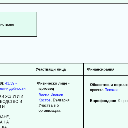
Участващи лица
Финансирания
8)
:
43.39 -
Физическо лице -
Обществени поръчки
елни дейности
търговец
проекта
Покажи
Васил
Иванов
КИ УСЛУГИ И
Костов
, България
Еврофондове
: 9 про
ВОДСТВО И
Участва в 5
 И
организации.
ВАНЕ,
А НА
СКА