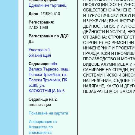
ПРОДУКЦИЯ; ХОТЕЛИЕРС
Едноличен търговец
ОБЩЕСТВЕНО ХРАНЕНЕ; 
Дело
: 1/1989 410
И ТУРИСТИЧЕСКИ УСЛУГИ
И ЧУЖБИНА; ВЪНШНОТЪР
Регистрация
:
ДЕЙНОСТ, ВНОС И ИЗНОС
27.02.1989
ДЕЙНОСТИ И УСЛУГИ, НЕ
Регистрация по ДДС
:
ОТ ЗАКОНА; СТРОИТЕЛСТ
Да
СТРОИТЕЛНО-РЕМОНТНИ 
ИНЖЕНЕРИНГ И ПРОЕКТИ
Участва в 1
ГРАЖДАНСКИ И ПРОМИШЛ
организация
ПРОИЗВОДСТВО И МОНТА
Седалище:
обл.
ВИДОВЕ АЛУМИНИЕВА И 
Велико Търново
,
общ.
САНИРАНЕ НА СГРАДИ, Е
Полски Тръмбеш
,
гр.
СИСТЕМИ НИСКО И ВИСО
Полски Тръмбеш
, ПК
НАПРЕЖЕНИЕ, СЪДОВЕ П
5180
,
ул.
НАЛЯГАНЕ, КАКТО И ДРУГ
КЛОКОТНИЦА № 5
НЕЗАБРАНЕНА ОТ ЗАКОНА
Седалище на 2
организации
Показване на картата
Информация от
Агенцията по
вписванията