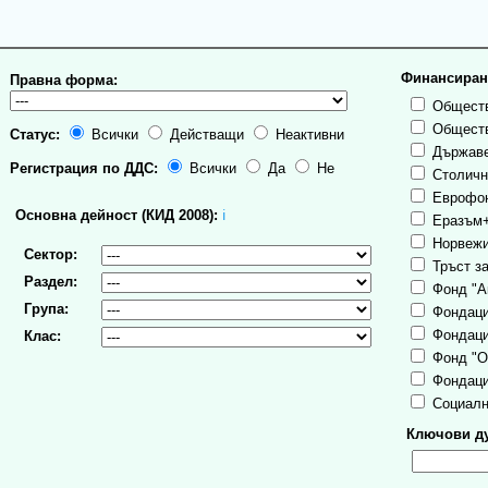
Финансиран
Правна форма:
Обществ
Обществ
Статус:
Всички
Действащи
Неактивни
Държаве
Регистрация по ДДС:
Всички
Да
Не
Столична
Еврофо
Основна дейност (КИД 2008):
ℹ
Еразъм
Норвежи
Сектор:
Тръст за
Раздел:
Фонд "А
Група:
Фондаци
Фондаци
Клас:
Фонд "О
Фондаци
Социалн
Ключови ду