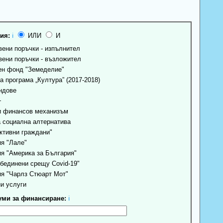
ия:
ℹ
ИЛИ
И
ени поръчки - изпълнител
ени поръчки - възложител
н фонд "Земеделие"
 програма „Култура” (2017-2018)
ндове
+
 финансов механизъм
 социална алтернатива
ктивни граждани"
я "Лале"
я "Америка за България"
бединени срещу Covid-19"
я "Чарлз Стюарт Мот"
и услуги
ми за финансиране:
ℹ