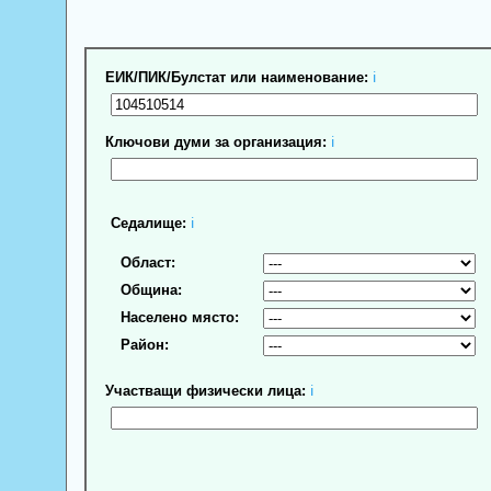
ЕИК/ПИК/Булстат или наименование:
ℹ
Ключови думи за организация:
ℹ
Седалище:
ℹ
Област:
Община:
Населено място:
Район:
Участващи физически лица:
ℹ