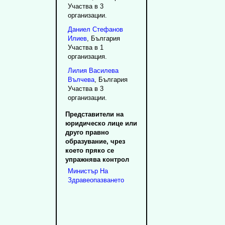
Участва в 3
организации.
Даниел
Стефанов
Илиев
, България
Участва в 1
организация.
Лилия
Василева
Вълчева
, България
Участва в 3
организации.
Представители на
юридическо лице или
друго правно
образувание, чрез
което пряко се
упражнява контрол
Министър
На
Здравеопазването