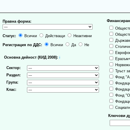
Финансиран
Правна форма:
Обществ
Обществ
Статус:
Всички
Действащи
Неактивни
Държаве
Регистрация по ДДС:
Всички
Да
Не
Столична
Еврофо
Основна дейност (КИД 2008):
ℹ
Еразъм
Норвежи
Сектор:
Тръст за
Раздел:
Фонд "А
Група:
Фондаци
Фондаци
Клас:
Фонд "О
Фондаци
Социалн
Ключови ду