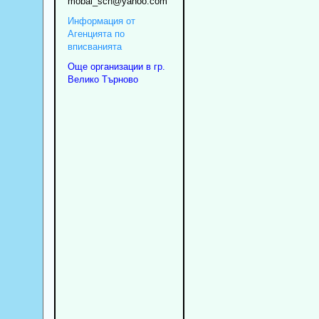
mobal_sch
@yahoo.com
Информация от
Агенцията по
вписванията
Още организации в гр.
Велико Търново