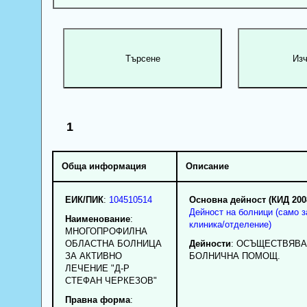
1
Обща информация
Описание
ЕИК/ПИК
:
104510514
Основна дейност (КИД 200
Дейност на болници (само з
Наименование
:
клиника/отделение)
МНОГОПРОФИЛНА
ОБЛАСТНА БОЛНИЦА
Дейности
: ОСЪЩЕСТВЯВА
ЗА АКТИВНО
БОЛНИЧНА ПОМОЩ.
ЛЕЧЕНИЕ "Д-Р
СТЕФАН ЧЕРКЕЗОВ"
Правна форма
: