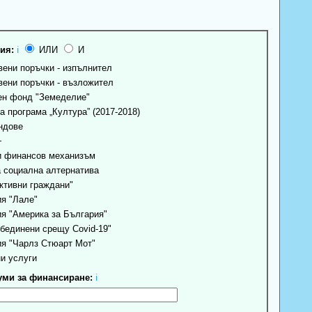
ия:
ℹ
ИЛИ
И
ени поръчки - изпълнител
ени поръчки - възложител
н фонд "Земеделие"
 програма „Култура” (2017-2018)
ндове
+
 финансов механизъм
 социална алтернатива
ктивни граждани"
я "Лале"
я "Америка за България"
бединени срещу Covid-19"
я "Чарлз Стюарт Мот"
и услуги
ми за финансиране:
ℹ