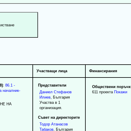
Участващи лица
Финансирания
8)
:
86.1 -
Представители
Обществени поръчки
а началник-
Даниел
Стефанов
611 проекта
Покажи
Илиев
, България
Участва в 1
НЕ НА
организация.
Съвет на директорите
Тодор
Атанасов
Табаков
, България