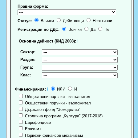
Правна форма:
Статус:
Всички
Действащи
Неактивни
Регистрация по ДДС:
Всички
Да
Не
Основна дейност (КИД 2008):
ℹ
Сектор:
Раздел:
Група:
Клас:
Финансирания:
ℹ
ИЛИ
И
Обществени поръчки - изпълнител
Обществени поръчки - възложител
Държавен фонд "Земеделие"
Столична програма „Култура” (2017-2018)
Еврофондове
Еразъм+
Норвежи финансов механизъм