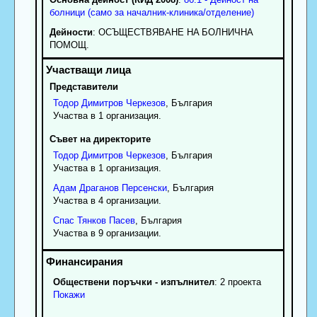
болници (само за началник-клиника/отделение)
Дейности
: OCЪЩECTBЯBAHE HA БOЛHИЧHA
ПOMOЩ.
Представители
Тодор
Димитров
Черкезов
, България
Участва в 1 организация.
Съвет на директорите
Тодор
Димитров
Черкезов
, България
Участва в 1 организация.
Адам
Драганов
Персенски
, България
Участва в 4 организации.
Спас
Тянков
Пасев
, България
Участва в 9 организации.
Обществени поръчки - изпълнител
: 2 проекта
Покажи