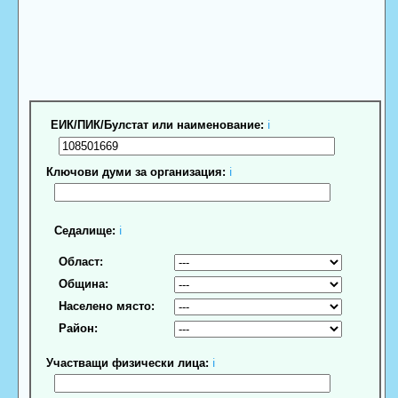
ЕИК/ПИК/Булстат или наименование:
ℹ
Ключови думи за организация:
ℹ
Седалище:
ℹ
Област:
Община:
Населено място:
Район:
Участващи физически лица:
ℹ