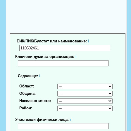
ЕИК/ПИК/Булстат или наименование:
ℹ
Ключови думи за организация:
ℹ
Седалище:
ℹ
Област:
Община:
Населено място:
Район:
Участващи физически лица:
ℹ