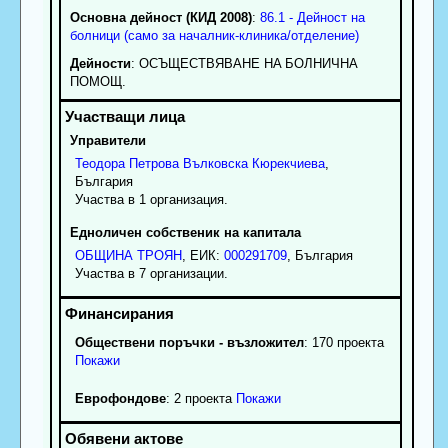
Основна дейност (КИД 2008)
:
86.1 - Дейност на
болници (само за началник-клиника/отделение)
Дейности
: OCЪЩECTBЯBAHE HA БOЛHИЧHA
ПOMOЩ.
Управители
Теодора
Петрова
Вълковска Кюрекчиева
,
България
Участва в 1 организация.
Едноличен собственик на капитала
ОБЩИНА ТРОЯН
, ЕИК:
000291709
, България
Участва в 7 организации.
Обществени поръчки - възложител
: 170 проекта
Покажи
Еврофондове
: 2 проекта
Покажи