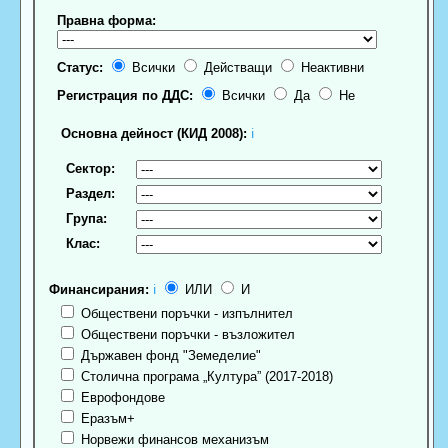
Правна форма:
Статус:
Всички
Действащи
Неактивни
Регистрация по ДДС:
Всички
Да
Не
Основна дейност (КИД 2008):
ℹ
Сектор:
Раздел:
Група:
Клас:
Финансирания:
ℹ
ИЛИ
И
Обществени поръчки - изпълнител
Обществени поръчки - възложител
Държавен фонд "Земеделие"
Столична програма „Култура” (2017-2018)
Еврофондове
Еразъм+
Норвежи финансов механизъм