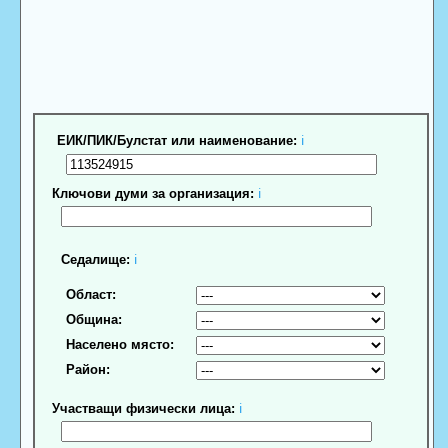
ЕИК/ПИК/Булстат или наименование:
ℹ
Ключови думи за организация:
ℹ
Седалище:
ℹ
Област:
Община:
Населено място:
Район:
Участващи физически лица:
ℹ