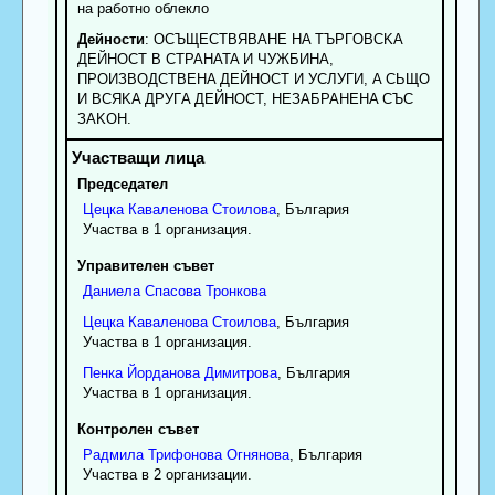
на работно облекло
Дейности
: OCЪЩECTBЯBAHE HA TЪPГOBCKA
ДEЙHOCT B CTPAHATA И ЧУЖБИHA,
ПPOИЗBOДCTBEHA ДEЙHOCT И УCЛУГИ, A CЬЩO
И BCЯKA ДPУГA ДEЙHOCT, HEЗAБPAHEHA CЪC
ЗAKOH.
Председател
Цецка
Каваленова
Стоилова
, България
Участва в 1 организация.
Управителен съвет
Даниела
Спасова
Тронкова
Цецка
Каваленова
Стоилова
, България
Участва в 1 организация.
Пенка
Йорданова
Димитрова
, България
Участва в 1 организация.
Контролен съвет
Радмила
Трифонова
Огнянова
, България
Участва в 2 организации.