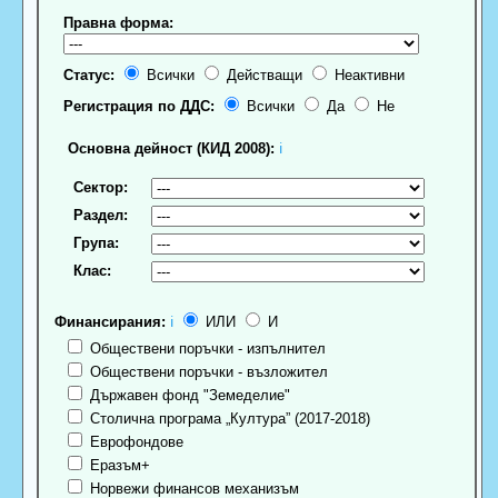
Правна форма:
Статус:
Всички
Действащи
Неактивни
Регистрация по ДДС:
Всички
Да
Не
Основна дейност (КИД 2008):
ℹ
Сектор:
Раздел:
Група:
Клас:
Финансирания:
ℹ
ИЛИ
И
Обществени поръчки - изпълнител
Обществени поръчки - възложител
Държавен фонд "Земеделие"
Столична програма „Култура” (2017-2018)
Еврофондове
Еразъм+
Норвежи финансов механизъм