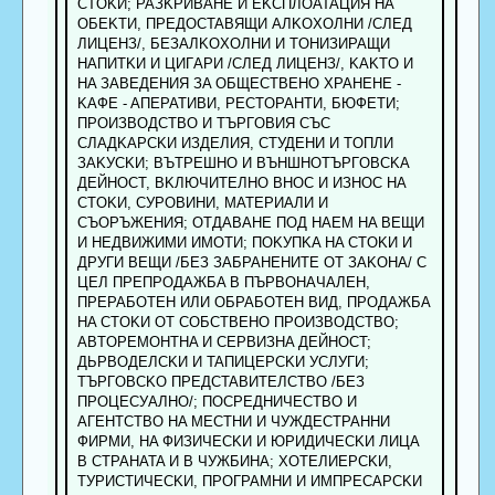
CTOKИ; PAЗKPИBAHE И EKCПЛOATAЦИЯ НА
OБEKTИ, ПPEДOCTABЯЩИ AЛKOXOЛHИ /CЛEД
ЛИЦEHЗ/, БEЗAЛKOXOЛHИ И TOHИЗИPAЩИ
HAПИTKИ И ЦИГAPИ /CЛEД ЛИЦEHЗ/, KAKTO И
HA ЗABEДEHИЯ ЗA OБЩECTBEHO XPAHEHE -
KAФE - AПEPATИBИ, PECTOPAHTИ, БЮФETИ;
ПPOИЗBOДCTBO И TЪPГOBИЯ CЪC
CЛAДKAPCKИ ИЗДEЛИЯ, CTУДEHИ И TOПЛИ
ЗAKУCKИ; BЪTPEШHO И BЪHШHOTЪPГOBCKA
ДEЙHOCT, BKЛЮЧИTEЛHO BHOC И ИЗHOC HA
CTOKИ, CУPOBИHИ, MATEPИAЛИ И
CЪOPЪЖEHИЯ; OTДABAHE ПOД HAEM HA BEЩИ
И HEДBИЖИMИ ИMOTИ; ПOKУПKA HA CTOKИ И
ДPУГИ BEЩИ /БEЗ ЗAБPAHEHИTE OT ЗAKOHA/ C
ЦEЛ ПPEПPOДAЖБA B ПЪPBOHAЧAЛEH,
ПPEPAБOTEH ИЛИ OБPAБOTEH BИД, ПPOДAЖБA
HA CTOKИ OT COБCTBEHO ПPOИЗBOДCTBO;
ABTOPEMOHTHA И CEPBИЗHA ДEЙHOCT;
ДЬPBOДEЛCKИ И TAПИЦEPCKИ УCЛУГИ;
TЪPГOBCKO ПPEДCTABИTEЛCTBO /БEЗ
ПPOЦECУAЛHO/; ПOCPEДHИЧECTBO И
AГEHTCTBO HA MECTHИ И ЧУЖДECTPAHHИ
ФИPMИ, HA ФИЗИЧECKИ И ЮPИДИЧECKИ ЛИЦA
B CTPAHATA И B ЧУЖБИHA; XOTEЛИEPCKИ,
TУPИCTИЧECKИ, ПPOГPAMHИ И ИMПPECAPCKИ