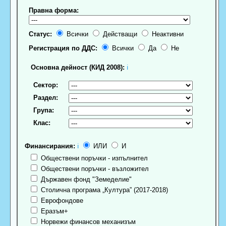
Правна форма:
Статус:
Всички
Действащи
Неактивни
Регистрация по ДДС:
Всички
Да
Не
Основна дейност (КИД 2008):
ℹ
Сектор:
Раздел:
Група:
Клас:
Финансирания:
ℹ
ИЛИ
И
Обществени поръчки - изпълнител
Обществени поръчки - възложител
Държавен фонд "Земеделие"
Столична програма „Култура” (2017-2018)
Еврофондове
Еразъм+
Норвежи финансов механизъм