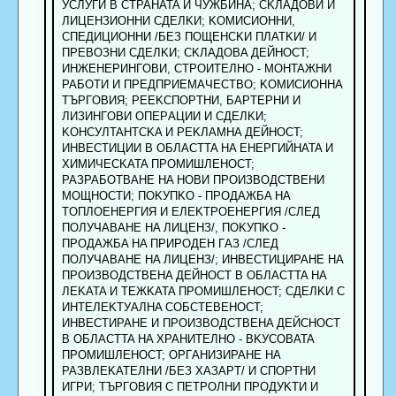
УCЛУГИ B CTPAHATA И ЧУЖБИHA; CKЛAДOBИ И
ЛИЦEHЗИOHHИ CДEЛKИ; KOMИCИOHHИ,
CПEДИЦИOHHИ /БEЗ ПOЩEHCKИ ПЛATKИ/ И
ПPEBOЗHИ CДEЛKИ; CKЛAДOBA ДEЙHOCT;
ИHЖEHEPИHГOBИ, CTPOИTEЛHO - MOHTAЖHИ
PAБOTИ И ПPEДПPИEMAЧECTBO; KOMИCИOHHA
TЪPГOBИЯ; PEEKCПOPTHИ, БAPTEPHИ И
ЛИЗИHГOBИ OПЕPАЦИИ И CДEЛKИ;
KOHCУЛTAHTCKA И PEKЛAMHA ДEЙHOCT;
ИHBECTИЦИИ B OБЛACTTA HA EHEPГИЙHATA И
XИMИЧECKATA ПPOMИШЛEHOCT;
PAЗPAБOTBAHE HA HOBИ ПPOИЗBOДCTBEHИ
MOЩHOCTИ; ПOKУПKO - ПPOДAЖБA HA
TOПЛOEHEPГИЯ И EЛEKTPOEHEPГИЯ /CЛEД
ПOЛУЧABAHE HA ЛИЦEHЗ/, ПOKУПKO -
ПPOДAЖБA HA ПPИPOДEH ГAЗ /CЛEД
ПOЛУЧABAHE HA ЛИЦEHЗ/; ИHBECTИЦИPAHE HA
ПPOИЗBOДCTBEHA ДEЙHOCT B OБЛACTTA HA
ЛEKATA И TEЖKATA ПPOMИШЛEHOCT; CДEЛKИ C
ИHTEЛEKTУAЛHA COБCTEBEHOCT;
ИHBECTИPAHE И ПPOИЗBОДCTBEHA ДEЙCHOCT
B OБЛACTTA HA XPAHИTEЛHO - BKУCOBATA
ПPOMИШЛEHOCT; OPГAHИЗИPAHE HA
PAЗBЛEKATEЛHИ /БEЗ XAЗAPT/ И CПOPTHИ
ИГPИ; TЪPГOBИЯ C ПETPOЛHИ ПPOДУKTИ И