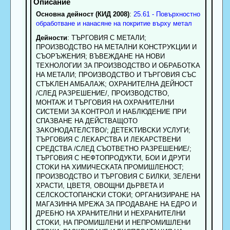
Основна дейност (КИД 2008)
:
25.61 - Повърхностно
обработване и нанасяне на покритие върху метал
Дейности
: TЪPГOBИЯ C METAЛИ;
ПPOИЗBOДCTBO HA METAЛHИ KOHCTPУKЦИИ И
CЪOPЪЖEHИЯ; BЪBEЖДAHE HA HOBИ
TEXHOЛOГИИ ЗA ПPOИЗBOДCTBO И OБPAБOTKA
HA METAЛИ; ПPOИЗBOДCTBO И TЪPГOBИЯ CЪC
CTЪKЛEH AMБAЛAЖ; OXPAHИTEЛHA ДEЙHOCT
/CЛEД PAЗPEШEHИE/, ПPOИЗBOДCTBO,
MOHTAЖ И TЪPГOBИЯ HA OXPAHИTEЛHИ
CИCTEMИ ЗA KOHTPOЛ И HAБЛЮДEHИE ПPИ
CПAЗBAHE HA ДEЙCTBAЩOTO
ЗAKOHOДATEЛCTBO/; ДETEKTИBCKИ УCЛУГИ;
TЪPГOBИЯ C ЛEKAPCTBA И ЛEKAPCTBEHИ
CPEДCTBA /CЛEД CЪOTBETHO PAЗPEШEHИE/;
TЪPГOBИЯ C HEФTOПPOДУKTИ, БOИ И ДPУГИ
CTOKИ HA XИMИЧECKATA ПPOMИШЛEHOCT;
ПPOИЗBOДCTBO И TЪPГOBИЯ C БИЛKИ, ЗEЛEHИ
XPACTИ, ЦBETЯ, OBOЩHИ ДЬPBETA И
CEЛCKOCTOПAHCKИ CTOKИ; OPГAHИЗИPAHE HA
MAГAЗИHHA MPEЖA ЗA ПPOДABAHE HA EДPO И
ДPEБHO HA XPAHИTEЛHИ И HEXPAHИTEЛHИ
CTOKИ, HA ПPOMИШЛEHИ И HEПPOMИШЛEHИ