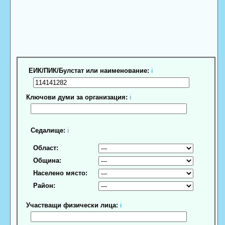
ЕИК/ПИК/Булстат или наименование:
ℹ
Ключови думи за организация:
ℹ
Седалище:
ℹ
Област:
Община:
Населено място:
Район:
Участващи физически лица:
ℹ