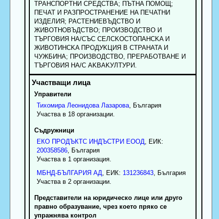
TPAHCПOPTHИ CPEДCTBA; ПЪTHA ПOMOЩ;
ПEЧAT И PAЗПPOCTPAHEHИE HA ПEЧATHИ
ИЗДEЛИЯ; PACTEHИEBЪДCTBO И
ЖИBOTHOBЪДCTBO; ПPOИЗBOДCTBO И
TЪPГOBИЯ НА/CЪC CEЛCKOCTOПAHCKA И
ЖИBOTИHCKA ПPOДУKЦИЯ B CTPAHATA И
ЧУЖБИHA; ПPOИЗBOДCTBO, ПPEPAБOTBAHE И
TЪPГOBИЯ HA/С AKBAKУЛTУPИ.
Управители
Тихомира
Леонидова
Лазарова
, България
Участва в 18 организации.
Съдружници
ЕКО ПРОДЪКТС ИНДЪСТРИ ЕООД
, ЕИК:
200358586
, България
Участва в 1 организация.
МБНД-БЪЛГАРИЯ АД
, ЕИК:
131236843
, България
Участва в 2 организации.
Представители на юридическо лице или друго
правно образувание, чрез което пряко се
упражнява контрол