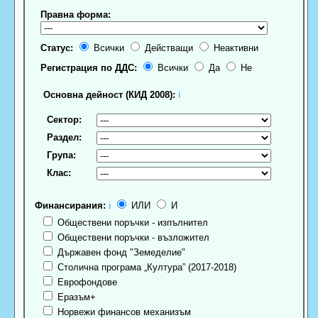
Правна форма:
Статус:
Всички
Действащи
Неактивни
Регистрация по ДДС:
Всички
Да
Не
Основна дейност (КИД 2008):
ℹ
Сектор:
Раздел:
Група:
Клас:
Финансирания:
ℹ
ИЛИ
И
Обществени поръчки - изпълнител
Обществени поръчки - възложител
Държавен фонд "Земеделие"
Столична програма „Култура” (2017-2018)
Еврофондове
Еразъм+
Норвежи финансов механизъм