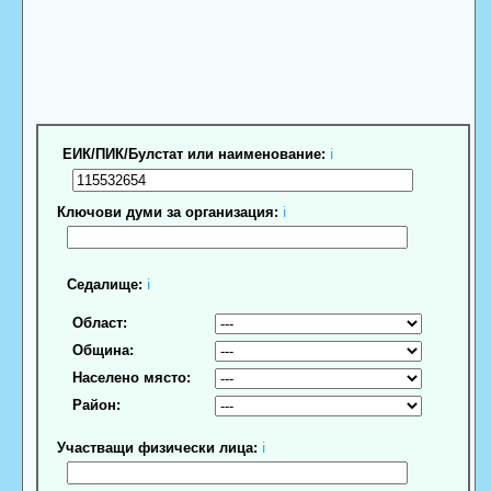
ЕИК/ПИК/Булстат или наименование:
ℹ
Ключови думи за организация:
ℹ
Седалище:
ℹ
Област:
Община:
Населено място:
Район:
Участващи физически лица:
ℹ