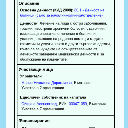
Основна дейност (КИД 2008)
:
86.1 - Дейност на
болници (само за началник-клиника/отделение)
Дейности
: Лечение на лица с остри заболявания,
травми, изострени хронични болести, състояния,
изискващи оперативно лечение в болнични
условия, оказване на родилна помощ и медико-
козметични услуги, както и други търговски сделки,
които са за нуждите на осъществяваните от
лечебното заведение медицински дейности и за
обслужване на пациентите.
Управители
Мария
Николова
Даракчиева
, България
Участва в 2 организации.
Едноличен собственик на капитала
Община Асеновград
, ЕИК:
000471059
, България
Участва в 7 организации.