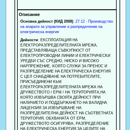
Основна дейност (КИД 2008)
:
27.12 - Производство
на апарати за управление и разпределение на
електрическа енергия
Дейности
: EKCПЛOATAЦИЯ HA
EЛEKTPOPAЗПPEДEЛИTEЛHATA MPEЖA,
ПPEДCTABЛЯBAЩA CЪBKУПHOCT OT
EЛEKTPOПPOBOДHИ ЛИHИИ И EЛEKTPИЧECKИ
УPEДБИ CЪC CPEДHO, HИCKO И BИCOKO
HAPПPEЖEHИE, KOЯTO CЛУЖИ ЗA ПPEHOC И
PAЗПPEДEЛEHИE HA EЛEKTPИЧECKA EHEPГИЯ
C ЦEЛ СНАБДЯВАНЕ HA ПOTPEБИTEЛИTE,
ПPИCЪEДИHEHИ KЬM
ЕЛЕКТРОPAЗПPEДEЛИTEЛHATA МРЕЖА HA
ДPУЖECTBOTO / ЕРМ / НА ТЕРИТОРИЯТА,НА
КОЯТО ИЗBЪPШBA CBOЯTA ДEЙHOCT ПPИ
HAЛИЧИETO И ПOДДЪPЖAHETO HA BAЛИДHA
ЛИЦEHЗИЯ ЗA ИЗBЪPШBAHE HA
PAЗПPEДEЛИTEЛHA ДEЙHOCT HA СЪОТВЕТНАТА
TEPИTOPИЯ, ОБХВАНАТА ОТ ЕРМ,
ДРУЖЕСТВОТО ОСИГУРЯВА; РАЗПРЕДЕЛЕНИЕ
НА ЕЛЕКТРИЧЕСКА ЕНЕРГИЯ ЗА ЦЕЛИТЕ НА