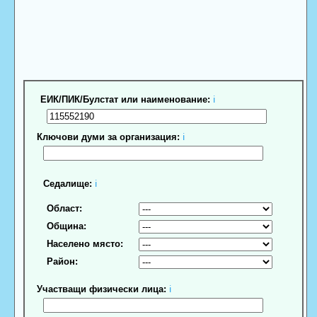
ЕИК/ПИК/Булстат или наименование:
ℹ
Ключови думи за организация:
ℹ
Седалище:
ℹ
Област:
Община:
Населено място:
Район:
Участващи физически лица:
ℹ