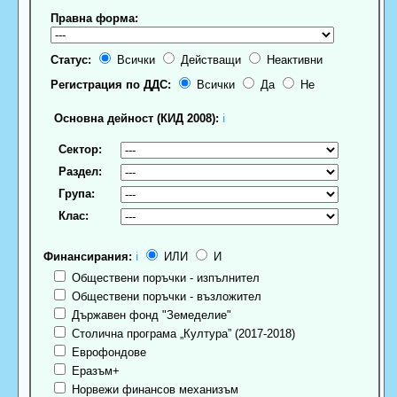
Правна форма:
Статус:
Всички
Действащи
Неактивни
Регистрация по ДДС:
Всички
Да
Не
Основна дейност (КИД 2008):
ℹ
Сектор:
Раздел:
Група:
Клас:
Финансирания:
ℹ
ИЛИ
И
Обществени поръчки - изпълнител
Обществени поръчки - възложител
Държавен фонд "Земеделие"
Столична програма „Култура” (2017-2018)
Еврофондове
Еразъм+
Норвежи финансов механизъм