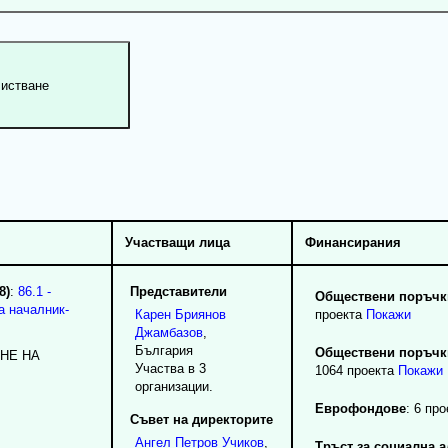
Участващи лица
Финансирания
8)
:
86.1 -
Представители
Обществени поръчки
а началник-
Карен
Бриянов
проекта
Покажи
Джамбазов
,
България
Обществени поръчки
HE HA
Участва в 3
1064 проекта
Покажи
организации.
Еврофондове
: 6 про
Съвет на директорите
Ангел
Петров
Учиков
,
Тръст за социална 