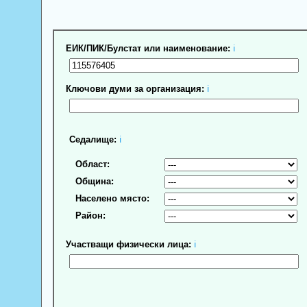
ЕИК/ПИК/Булстат или наименование:
ℹ
Ключови думи за организация:
ℹ
Седалище:
ℹ
Област:
Община:
Населено място:
Район:
Участващи физически лица:
ℹ