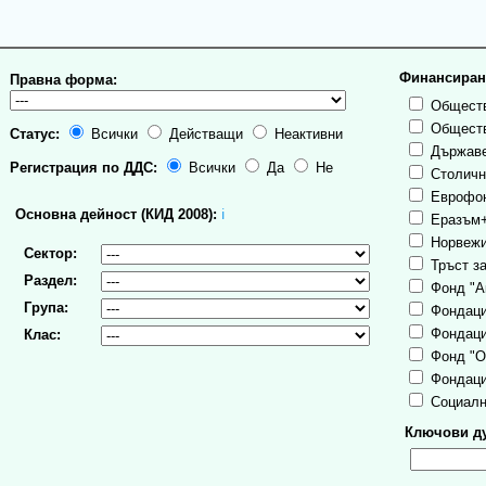
Финансиран
Правна форма:
Обществ
Обществ
Статус:
Всички
Действащи
Неактивни
Държаве
Регистрация по ДДС:
Всички
Да
Не
Столична
Еврофо
Основна дейност (КИД 2008):
ℹ
Еразъм
Норвежи
Сектор:
Тръст за
Раздел:
Фонд "А
Група:
Фондаци
Фондаци
Клас:
Фонд "О
Фондаци
Социалн
Ключови ду