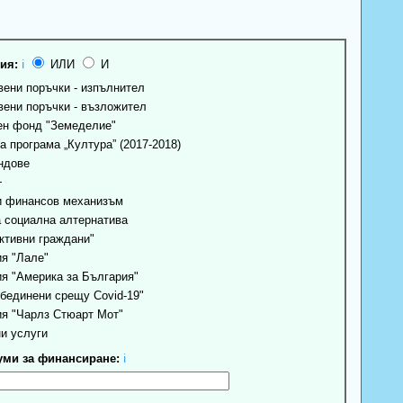
ия:
ℹ
ИЛИ
И
ени поръчки - изпълнител
ени поръчки - възложител
н фонд "Земеделие"
 програма „Култура” (2017-2018)
ндове
+
 финансов механизъм
 социална алтернатива
ктивни граждани"
я "Лале"
я "Америка за България"
бединени срещу Covid-19"
я "Чарлз Стюарт Мот"
и услуги
ми за финансиране:
ℹ