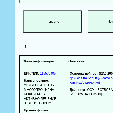
1
Обща информация
Описание
ЕИК/ПИК
:
115576405
Основна дейност (КИД 200
Дейност на болници (само з
Наименование
:
клиника/отделение)
УНИВЕРСИТЕТСКА
МНОГОПРОФИЛНА
Дейности
: OCЪЩECTBЯBA
БОЛНИЦА ЗА
БOЛHИЧHA ПOMOЩ.
АКТИВНО ЛЕЧЕНИЕ
"СВЕТИ ГЕОРГИ"
Правна форма
: