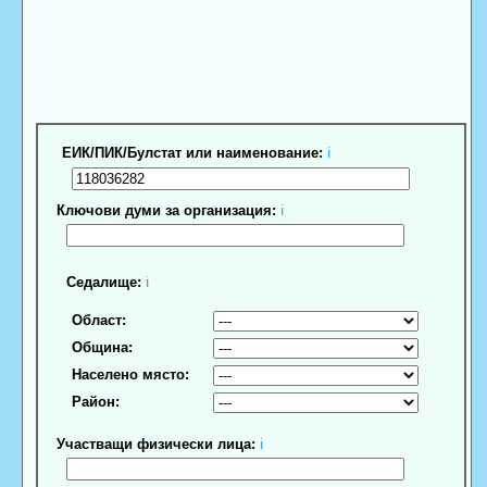
ЕИК/ПИК/Булстат или наименование:
ℹ
Ключови думи за организация:
ℹ
Седалище:
ℹ
Област:
Община:
Населено място:
Район:
Участващи физически лица:
ℹ