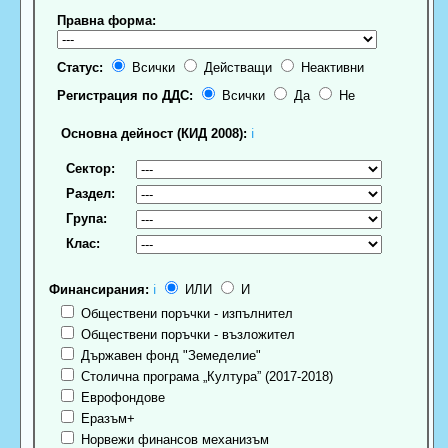
Правна форма:
Статус:
Всички
Действащи
Неактивни
Регистрация по ДДС:
Всички
Да
Не
Основна дейност (КИД 2008):
ℹ
Сектор:
Раздел:
Група:
Клас:
Финансирания:
ℹ
ИЛИ
И
Обществени поръчки - изпълнител
Обществени поръчки - възложител
Държавен фонд "Земеделие"
Столична програма „Култура” (2017-2018)
Еврофондове
Еразъм+
Норвежи финансов механизъм