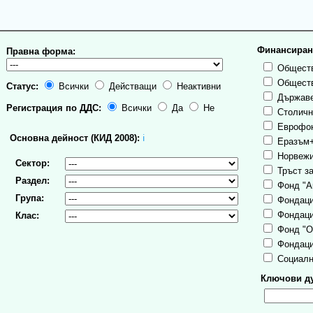
Финансиран
Правна форма:
Обществ
Обществ
Статус:
Всички
Действащи
Неактивни
Държаве
Регистрация по ДДС:
Всички
Да
Не
Столична
Еврофо
Основна дейност (КИД 2008):
ℹ
Еразъм
Норвежи
Сектор:
Тръст за
Раздел:
Фонд "А
Група:
Фондаци
Фондаци
Клас:
Фонд "О
Фондаци
Социалн
Ключови ду