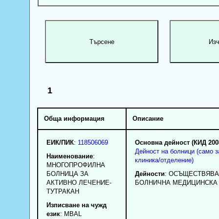
1
Обща информация
Описание
ЕИК/ПИК
:
118506069
Основна дейност (КИД 200
Дейност на болници (само з
Наименование
:
клиника/отделение)
МНОГОПРОФИЛНА
БОЛНИЦА ЗА
Дейности
: ОСЪЩЕСТВЯВА
АКТИВНО ЛЕЧЕНИЕ-
БОЛНИЧНА МЕДИЦИНСКА
ТУТРАКАН
Изписване на чужд
език
: MBAL