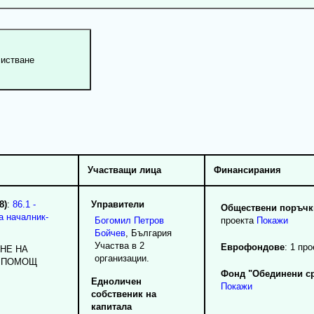
Участващи лица
Финансирания
8)
:
86.1 -
Управители
Обществени поръчки
а началник-
Богомил
Петров
проекта
Покажи
Бойчев
, България
Участва в 2
Еврофондове
: 1 про
НЕ НА
организации.
 ПОМОЩ
Фонд "Обединени ср
Едноличен
Покажи
собственик на
капитала