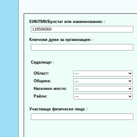
ЕИК/ПИК/Булстат или наименование:
ℹ
Ключови думи за организация:
ℹ
Седалище:
ℹ
Област:
Община:
Населено място:
Район:
Участващи физически лица:
ℹ