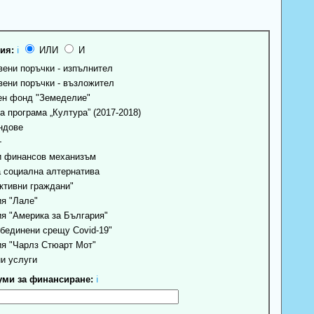
ия:
ℹ
ИЛИ
И
ени поръчки - изпълнител
ени поръчки - възложител
н фонд "Земеделие"
 програма „Култура” (2017-2018)
ндове
+
 финансов механизъм
 социална алтернатива
ктивни граждани"
я "Лале"
я "Америка за България"
бединени срещу Covid-19"
я "Чарлз Стюарт Мот"
и услуги
ми за финансиране:
ℹ