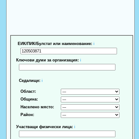
ЕИК/ПИК/Булстат или наименование:
ℹ
Ключови думи за организация:
ℹ
Седалище:
ℹ
Област:
Община:
Населено място:
Район:
Участващи физически лица:
ℹ