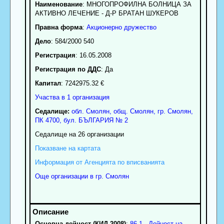
Наименование
:
МНОГОПРОФИЛНА БОЛНИЦА ЗА
АКТИВНО ЛЕЧЕНИЕ - Д-Р БРАТАН ШУКЕРОВ
Правна форма
:
Акционерно дружество
Дело
: 584/2000 540
Регистрация
: 16.05.2008
Регистрация по ДДС
: Да
Капитал
: 7242975.32 €
Участва в 1 организация
Седалище:
обл.
Смолян
,
общ. Смолян
,
гр.
Смолян
,
ПК
4700
,
бул. БЪЛГАРИЯ № 2
Седалище на 26 организации
Показване на картата
Информация от Агенцията по вписванията
Още организации в гр. Смолян
Основна дейност (КИД 2008)
:
86.1 - Дейност на