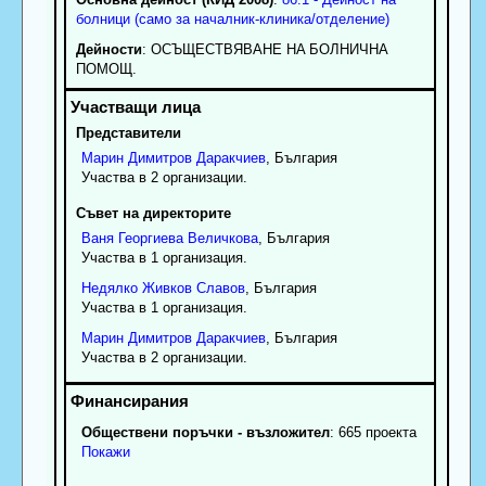
болници (само за началник-клиника/отделение)
Дейности
: OCЪЩECTBЯBAHE HA БOЛHИЧHA
ПOMOЩ.
Представители
Марин
Димитров
Даракчиев
, България
Участва в 2 организации.
Съвет на директорите
Ваня
Георгиева
Величкова
, България
Участва в 1 организация.
Недялко
Живков
Славов
, България
Участва в 1 организация.
Марин
Димитров
Даракчиев
, България
Участва в 2 организации.
Обществени поръчки - възложител
: 665 проекта
Покажи