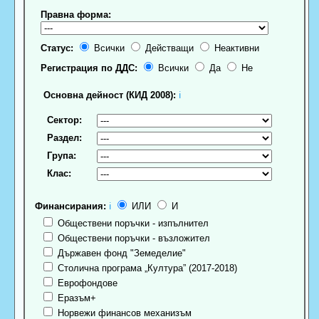
Правна форма:
Статус:
Всички
Действащи
Неактивни
Регистрация по ДДС:
Всички
Да
Не
Основна дейност (КИД 2008):
ℹ
Сектор:
Раздел:
Група:
Клас:
Финансирания:
ℹ
ИЛИ
И
Обществени поръчки - изпълнител
Обществени поръчки - възложител
Държавен фонд "Земеделие"
Столична програма „Култура” (2017-2018)
Еврофондове
Еразъм+
Норвежи финансов механизъм