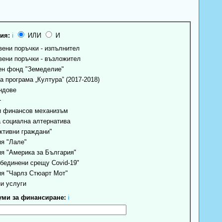
ия:
ℹ
ИЛИ
И
ени поръчки - изпълнител
ени поръчки - възложител
н фонд "Земеделие"
 програма „Култура” (2017-2018)
ндове
+
 финансов механизъм
 социална алтернатива
ктивни граждани"
я "Лале"
я "Америка за България"
бединени срещу Covid-19"
я "Чарлз Стюарт Мот"
и услуги
ми за финансиране:
ℹ