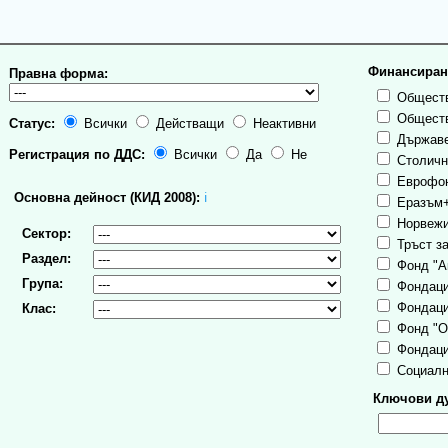
Финансиран
Правна форма:
Обществ
Обществ
Статус:
Всички
Действащи
Неактивни
Държаве
Регистрация по ДДС:
Всички
Да
Не
Столична
Еврофо
Основна дейност (КИД 2008):
ℹ
Еразъм
Норвежи
Сектор:
Тръст за
Раздел:
Фонд "А
Група:
Фондаци
Фондаци
Клас:
Фонд "О
Фондаци
Социалн
Ключови ду