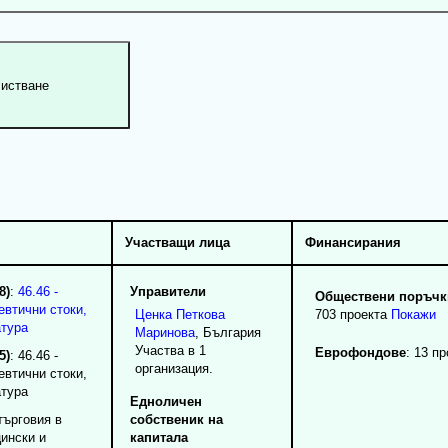
Участващи лица
Финансирания
8)
:
46.46 -
Управители
Обществени поръчки
евтични стоки,
Ценка
Петкова
703 проекта
Покажи
атура
Маринова
, България
Участва в 1
Еврофондове
: 13 п
5)
: 46.46 -
организация.
евтични стоки,
атура
Едноличен
търговия в
собственик на
ински и
капитала