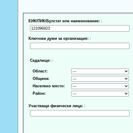
ЕИК/ПИК/Булстат или наименование:
ℹ
Ключови думи за организация:
ℹ
Седалище:
ℹ
Област:
Община:
Населено място:
Район:
Участващи физически лица:
ℹ