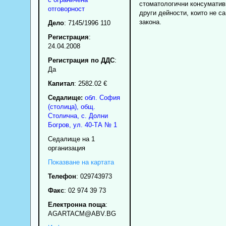
стоматологични консуматив
отговорност
други дейности, които не са
закона.
Дело
: 7145/1996 110
Регистрация
:
24.04.2008
Регистрация по ДДС
:
Да
Капитал
: 2582.02 €
Седалище:
обл.
София
(столица)
,
общ.
Столична
,
с.
Долни
Богров
,
ул. 40-ТА № 1
Седалище на 1
организация
Показване на картата
Телефон
:
029743973
Факс
:
02 974 39 73
Електронна поща
:
AGARTACM
@ABV.BG