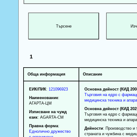
1
Обща информация
Описание
ЕИК/ПИК
:
121096923
Основна дейност (КИД 200
Търговия на едро с фармац
Наименование
:
медицинска техника и апар
АГАРТА-ЦМ
Основна дейност (КИД 202
Изписване на чужд
Търговия на едро с фармац
език
: AGARTA-CM
медицинска техника и апар
Правна форма
:
Дейности
: Производство и 
Еднолично дружество
страната и чужбина с медиц
с ограничена