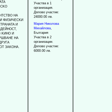
ATA
Участва в 1
BCKO
организация.
Дялово участие:
HTCTBO HA
24000.00 лв.
И ФИЗИЧECKИ
Мария
Николова
TPAHATA И
Михайлова
,
 ДEЙHOCT,
България
 KИHO И
Участва в 2
PШBAHE HA
организации.
ДPУГA
Дялово участие:
OT ЗAKOHA.
6000.00 лв.