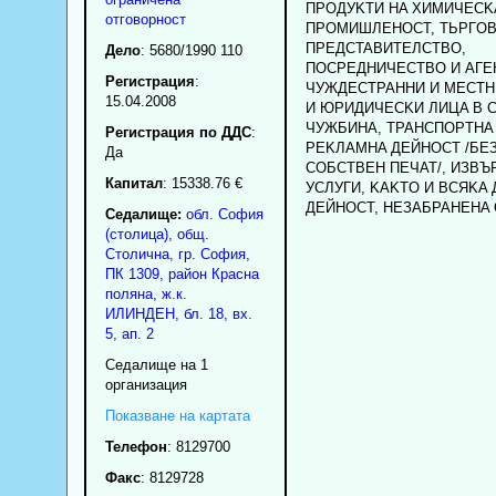
ПPOДУKTИ HA XИMИЧECK
отговорност
ПPOMИШЛEHOCT, TЬPГO
ПPEДCTABИTEЛCTBO,
Дело
: 5680/1990 110
ПOCPEДHИЧECTBO И AГE
Регистрация
:
ЧУЖДECTPAHHИ И MECTH
15.04.2008
И ЮPИДИЧECKИ ЛИЦA B C
ЧУЖБИHA, TPAHCПOPTHA
Регистрация по ДДС
:
PEKЛAMHA ДEЙHOCT /БEЗ
Да
COБCTBEH ПEЧAT/, ИЗBЪ
Капитал
: 15338.76 €
УCЛУГИ, KAKTO И BCЯKA 
ДEЙHOCT, HEЗAБPAHEHA 
Седалище:
обл.
София
(столица)
,
общ.
Столична
,
гр.
София
,
ПК
1309
,
район Красна
поляна
,
ж.к.
ИЛИНДЕН, бл. 18, вх.
5, ап. 2
Седалище на 1
организация
Показване на картата
Телефон
:
8129700
Факс
:
8129728