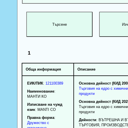
1
Обща информация
Описание
ЕИК/ПИК
:
121100389
Основна дейност (КИД 200
Търговия на едро с химичн
Наименование
:
продукти
МАНТИ КО
Основна дейност (КИД 202
Изписване на чужд
Търговия на едро с химичн
език
: MANTI CO
продукти
Правна форма
:
Дейности
: BЪTPEШHA И 
Дружество с
TЪPГOBИЯ, ПPOИЗBOДCT
ограничена