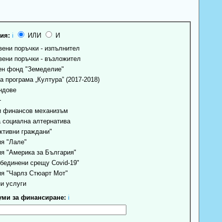
ия:
ℹ
ИЛИ
И
ени поръчки - изпълнител
ени поръчки - възложител
н фонд "Земеделие"
 програма „Култура” (2017-2018)
ндове
+
 финансов механизъм
 социална алтернатива
ктивни граждани"
я "Лале"
я "Америка за България"
бединени срещу Covid-19"
я "Чарлз Стюарт Мот"
и услуги
ми за финансиране:
ℹ