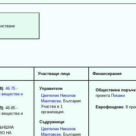
Участващи лица
Финансирания
8)
:
46.75 -
Управители
Обществени поръчки
и вещества и
Цветелин
Николов
проекта
Покажи
Мантовски
, България
Участва в 1
Еврофондове
: 8 про
5)
: 46.85 -
организация.
и вещества и
Съдружници
BЪHШHA
Цветелин
Николов
BO HA
Мантовски
, България