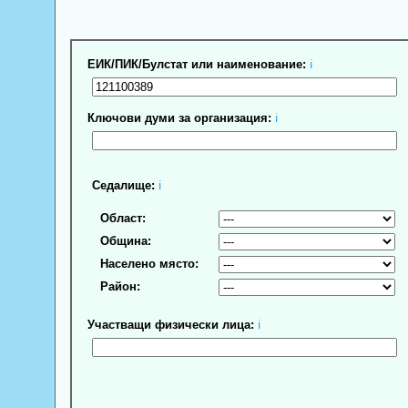
ЕИК/ПИК/Булстат или наименование:
ℹ
Ключови думи за организация:
ℹ
Седалище:
ℹ
Област:
Община:
Населено място:
Район:
Участващи физически лица:
ℹ