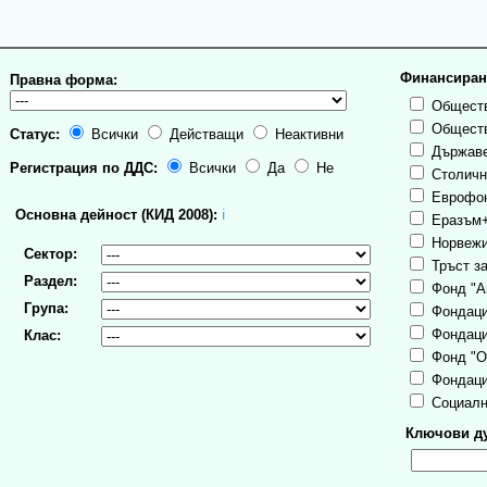
Финансиран
Правна форма:
Обществ
Обществ
Статус:
Всички
Действащи
Неактивни
Държаве
Регистрация по ДДС:
Всички
Да
Не
Столична
Еврофо
Основна дейност (КИД 2008):
ℹ
Еразъм
Норвежи
Сектор:
Тръст за
Раздел:
Фонд "А
Група:
Фондаци
Фондаци
Клас:
Фонд "О
Фондаци
Социалн
Ключови ду