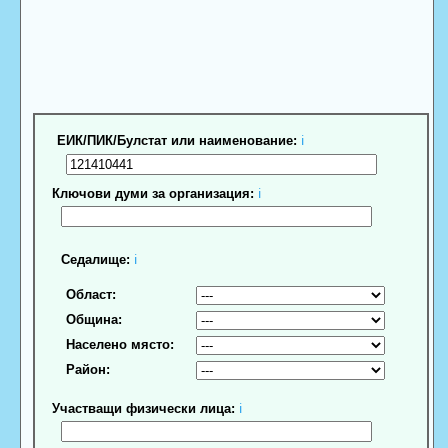
ЕИК/ПИК/Булстат или наименование:
ℹ
Ключови думи за организация:
ℹ
Седалище:
ℹ
Област:
Община:
Населено място:
Район:
Участващи физически лица:
ℹ