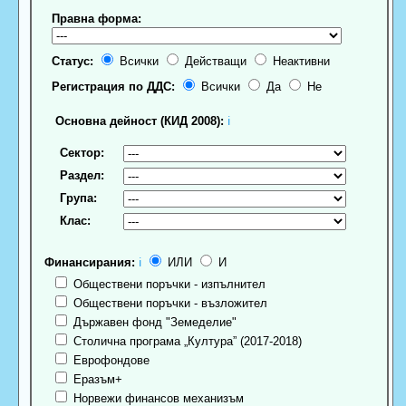
Правна форма:
Статус:
Всички
Действащи
Неактивни
Регистрация по ДДС:
Всички
Да
Не
Основна дейност (КИД 2008):
ℹ
Сектор:
Раздел:
Група:
Клас:
Финансирания:
ℹ
ИЛИ
И
Обществени поръчки - изпълнител
Обществени поръчки - възложител
Държавен фонд "Земеделие"
Столична програма „Култура” (2017-2018)
Еврофондове
Еразъм+
Норвежи финансов механизъм