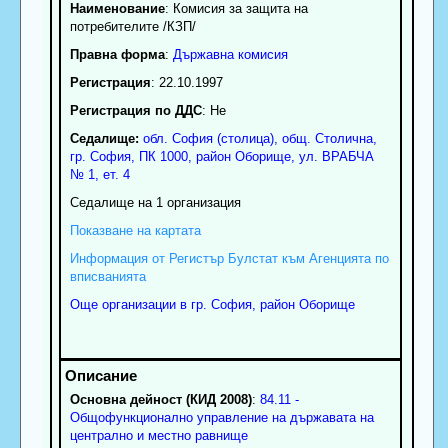
Наименование
:
Комисия за защита на
потребителите /КЗП/
Правна форма
:
Държавна комисия
Регистрация
: 22.10.1997
Регистрация по ДДС
: Нe
Седалище:
обл.
София (столица)
,
общ. Столична
,
гр.
София
, ПК
1000
,
район Оборище
,
ул. ВРАБЧА
№ 1, ет. 4
Седалище на 1 организация
Показване на картата
Информация от Регистър Булстат към Агенцията по
вписванията
Още организации в гр. София, район Оборище
Основна дейност (КИД 2008)
:
84.11 -
Общофункционално управление на държавата на
централно и местно равнище