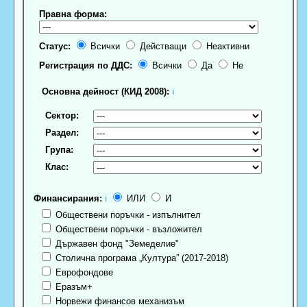
Правна форма:
Статус:
Всички
Действащи
Неактивни
Регистрация по ДДС:
Всички
Да
Не
Основна дейност (КИД 2008):
ℹ
Сектор:
Раздел:
Група:
Клас:
Финансирания:
ℹ
ИЛИ
И
Обществени поръчки - изпълнител
Обществени поръчки - възложител
Държавен фонд "Земеделие"
Столична програма „Култура” (2017-2018)
Еврофондове
Еразъм+
Норвежи финансов механизъм