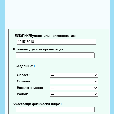
ЕИК/ПИК/Булстат или наименование:
ℹ
Ключови думи за организация:
ℹ
Седалище:
ℹ
Област:
Община:
Населено място:
Район:
Участващи физически лица:
ℹ