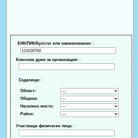
ЕИК/ПИК/Булстат или наименование:
ℹ
Ключови думи за организация:
ℹ
Седалище:
ℹ
Област:
Община:
Населено място:
Район:
Участващи физически лица:
ℹ