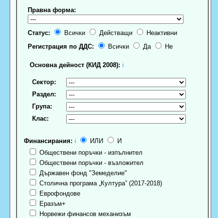
Правна форма:
Статус:
Всички
Действащи
Неактивни
Регистрация по ДДС:
Всички
Да
Не
Основна дейност (КИД 2008):
ℹ
Сектор:
Раздел:
Група:
Клас:
Финансирания:
ℹ
ИЛИ
И
Обществени поръчки - изпълнител
Обществени поръчки - възложител
Държавен фонд "Земеделие"
Столична програма „Култура” (2017-2018)
Еврофондове
Еразъм+
Норвежи финансов механизъм