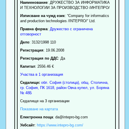
Наименование
:
ДРУЖЕСТВО ЗА ИНФОРМАТИКА
И ТЕХНОЛОГИИ ЗА ПРОИЗВОДСТВО /ИНТЕПРО/
Изписване на чужд език
: “Company for informatics
and production technologies /INTEPRO/“ Ltd.
Правна форма
:
Дружество с ограничена
отговорност
Дело
: 3132/1998 110
Регистрация
: 19.06.2008
Регистрация по ДДС
: Да
Капитал
: 2556.46 €
Участва в 1 организация
Седалище:
обл.
София (столица)
,
общ. Столична
,
гр.
София
, ПК
1618
,
район Овча купел
,
ул. Боряна
№ 48Б
Седалище на 3 организации
Показване на картата
Електронна поща
:
da
@intepro-bg.com
Уебсайт
:
https://www.intepro-bg.com/