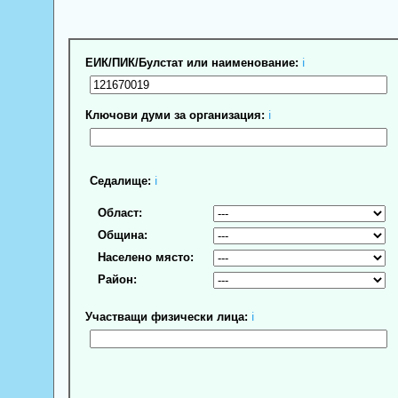
ЕИК/ПИК/Булстат или наименование:
ℹ
Ключови думи за организация:
ℹ
Седалище:
ℹ
Област:
Община:
Населено място:
Район:
Участващи физически лица:
ℹ