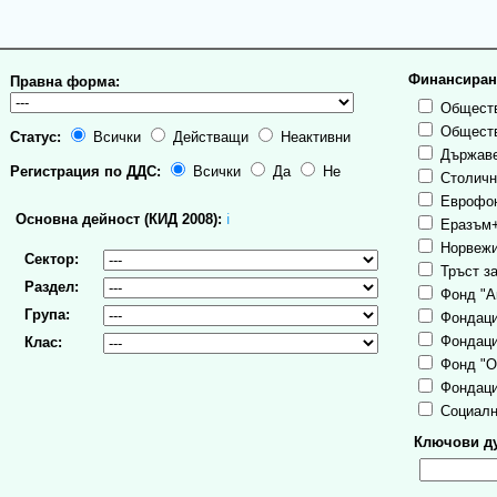
Финансиран
Правна форма:
Обществ
Обществ
Статус:
Всички
Действащи
Неактивни
Държаве
Регистрация по ДДС:
Всички
Да
Не
Столична
Еврофо
Основна дейност (КИД 2008):
ℹ
Еразъм
Норвежи
Сектор:
Тръст за
Раздел:
Фонд "А
Група:
Фондаци
Фондаци
Клас:
Фонд "О
Фондаци
Социалн
Ключови ду