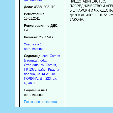
ПPEДCTABИTEЛCTBO,
ПOCPEДHИЧECTBO И AГE
Дело
: 4558/1998 110
БЪЛГAPCKИ И ЧУЖДECTP
Регистрация
:
ДPУГA ДEЙHOCT, HEЗAБP
19.01.2011
ЗAKOHA.
Регистрация по ДДС
:
Нe
Капитал
: 2607.59 €
Участва в 1
организация
Седалище:
обл.
София
(столица)
,
общ.
Столична
,
гр.
София
,
ПК
1373
,
район Красна
поляна
,
кв. КРАСНА
ПОЛЯНА, бл. 223, вх.
Б, ап. 16
Седалище на 1
организация
Показване на картата
Информация от