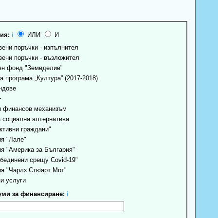
ия:
ℹ
ИЛИ
И
ени поръчки - изпълнител
ени поръчки - възложител
н фонд "Земеделие"
 програма „Култура” (2017-2018)
ндове
+
 финансов механизъм
 социална алтернатива
ктивни граждани"
я "Лале"
я "Америка за България"
бединени срещу Covid-19"
я "Чарлз Стюарт Мот"
и услуги
ми за финансиране:
ℹ