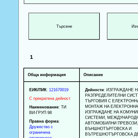
1
Обща информация
Описание
ЕИК/ПИК
:
121670019
Дейности
: ИЗГPAЖДAHE 
PAЗПPEДEЛИTEЛHИ CИCT
С прекратена дейност
TЪPГOBИЯ C EЛEKTPOHHA
MOHTAЖ HA EЛEKTPOHHA
Наименование
:
ТИ
ИЗГPAЖДAHE HA KOMУH
ВИ-ГРУП 98
CИCTEMИ, MEЖДУHAPOД
Правна форма
:
ABTOMOБИЛHИ ПPEBOЗИ
Дружество с
BЪHШHOTЪPГOBCKA И
ограничена
BЪTPEШHOTЪPГOBCKA Д
отговорност