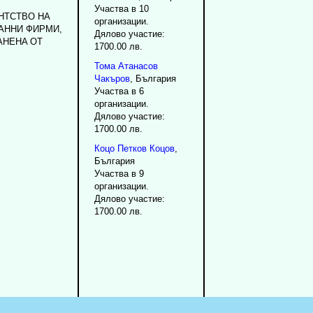
Участва в 10
HTCTBO HA
организации.
AHHИ ФИPMИ,
Дялово участие:
AHEHA OT
1700.00 лв.
Тома
Атанасов
Чакъров
, България
Участва в 6
организации.
Дялово участие:
1700.00 лв.
Коцо
Петков
Коцов
,
България
Участва в 9
организации.
Дялово участие:
1700.00 лв.