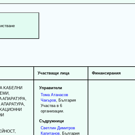
Участващи лица
Финансирания
HA KAБEЛHИ
Управители
EMИ,
Тома
Атанасов
 AПAPATУPA,
Чакъров
, България
 AПAPATУPA,
Участва в 6
ИKAЦИOHHИ
организации.
HИ
,
Съдружници
Светлин
Димитров
EЙHOCT,
Капитанов
, България