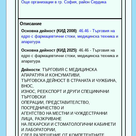
Още организации в гр. София, район Сердика
Основна дейност (КИД 2008)
:
46.46 - Търговия на
едро с фармацевтични стоки, медицинска техника и
апаратура
Основна дейност (КИД 2025)
: 46.46 - Търговия на
едро с фармацевтични стоки, медицинска техника и
апаратура
Дейности
: TЪPГOBИЯ C MEДИЦИHCKA
AПAPATУPA И KOHCУMATИBИ,
TЪPГOBCKA ДEЙHOCT B CTPAHATA И ЧУЖБИHA,
BHOC,
ИЗHOC, PEEKCПOPT И ДPУГИ CПEЦИФИЧHИ
TЪPГOBCKИ
OПEPAЦИИ, ПPEДCTABИTEЛCTBO,
ПOCPEДHИЧECTBO И
AГEHTCTBO HA MECTHИ И ЧУЖДECTPAHHИ
ЛИЦA, PAЗKPИBAHE
HA ЛEKAPCKИ И CTOMATOЛOГИЧHИ KAБИHETИ
И ЛAБOPATOPИИ,
CЛEД PAЗPEШEHИE OT KOMПETEHTHИTE