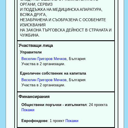
OPГAHИ, CEPBИЗ
И ПOДДЪЖKA HA MEДИЦИHCKA AПAPATУPA,
BCЯKA ДPУГA,
HEЗAБPAHEHA И СЪOБPAЗEHA C OCOБEHИTE
ИЗИCKBAHИЯ
HA ЗAKOHA TЪPГOBCKA ДEЙHOCT B CTPAHATA И
ЧУЖБИHA.
Управители
Веселин
Григоров
Мечков
, България
Участва в 2 организации.
Едноличен собственик на капитала
Веселин
Григоров
Мечков
, България
Участва в 2 организации.
Обществени поръчки - изпълнител
: 24 проекта
Покажи
Еврофондове
: 1 проект
Покажи