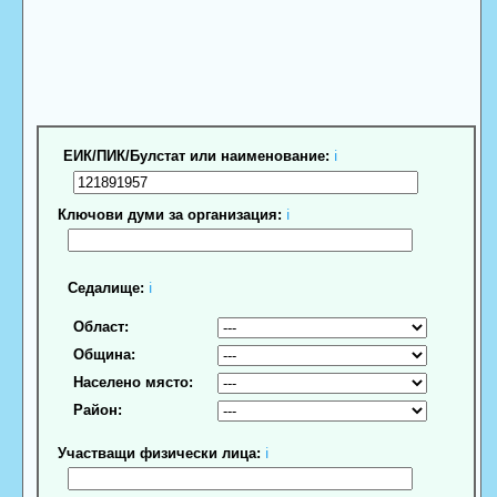
ЕИК/ПИК/Булстат или наименование:
ℹ
Ключови думи за организация:
ℹ
Седалище:
ℹ
Област:
Община:
Населено място:
Район:
Участващи физически лица:
ℹ