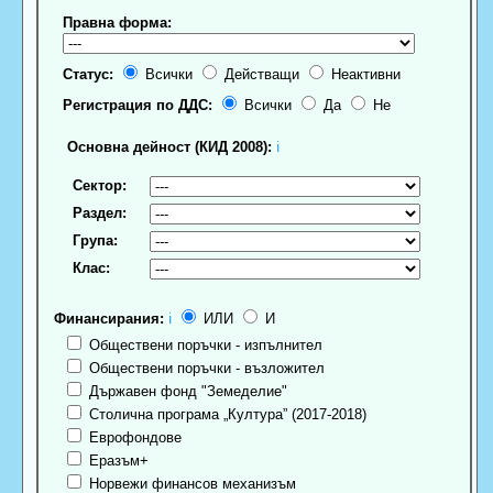
Правна форма:
Статус:
Всички
Действащи
Неактивни
Регистрация по ДДС:
Всички
Да
Не
Основна дейност (КИД 2008):
ℹ
Сектор:
Раздел:
Група:
Клас:
Финансирания:
ℹ
ИЛИ
И
Обществени поръчки - изпълнител
Обществени поръчки - възложител
Държавен фонд "Земеделие"
Столична програма „Култура” (2017-2018)
Еврофондове
Еразъм+
Норвежи финансов механизъм