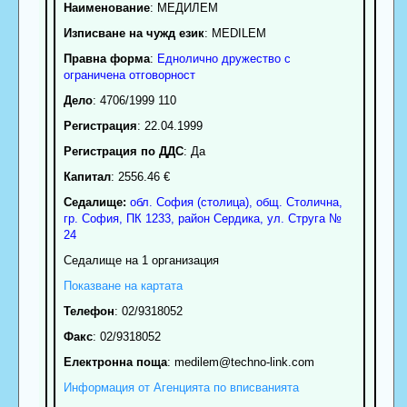
Наименование
:
МЕДИЛЕМ
Изписване на чужд език
: MEDILEM
Правна форма
:
Еднолично дружество с
ограничена отговорност
Дело
: 4706/1999 110
Регистрация
: 22.04.1999
Регистрация по ДДС
: Да
Капитал
: 2556.46 €
Седалище:
обл.
София (столица)
,
общ. Столична
,
гр.
София
, ПК
1233
,
район Сердика
,
ул. Струга №
24
Седалище на 1 организация
Показване на картата
Телефон
:
02/9318052
Факс
:
02/9318052
Електронна поща
:
medilem
@techno-link.com
Информация от Агенцията по вписванията