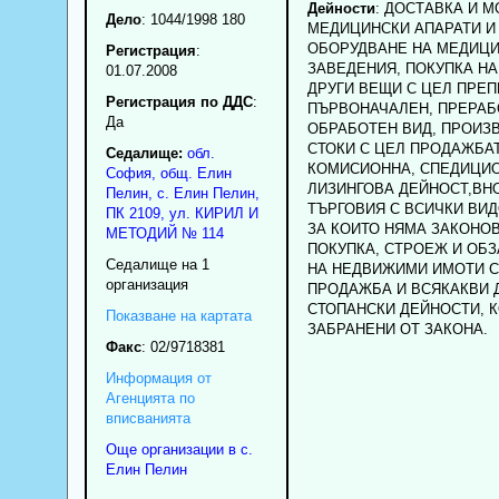
Дейности
: ДОСТАВКА И 
Дело
: 1044/1998 180
МЕДИЦИНСКИ АПАРАТИ И
ОБОРУДВАНЕ НА МЕДИЦ
Регистрация
:
ЗАВЕДЕНИЯ, ПОКУПКА НА
01.07.2008
ДРУГИ ВЕЩИ С ЦЕЛ ПРЕ
Регистрация по ДДС
:
ПЪРВОНАЧАЛЕН, ПРЕРАБ
Да
ОБРАБОТЕН ВИД, ПРОИЗ
СТОКИ С ЦЕЛ ПРОДАЖБАТ
Седалище:
обл.
КОМИСИОННА, СПЕДИЦИО
София
,
общ. Елин
ЛИЗИНГОВА ДЕЙНОСТ,ВНО
Пелин
,
с.
Елин Пелин
,
ТЪРГОВИЯ С ВСИЧКИ ВИД
ПК
2109
,
ул. КИРИЛ И
ЗА КОИТО НЯМА ЗАКОНОВ
МЕТОДИЙ № 114
ПОКУПКА, СТРОЕЖ И ОБ
Седалище на 1
НА НЕДВИЖИМИ ИМОТИ С
организация
ПРОДАЖБА И ВСЯКАКВИ 
СТОПАНСКИ ДЕЙНОСТИ, К
Показване на картата
ЗАБРАНЕНИ ОТ ЗАКОНА.
Факс
:
02/9718381
Информация от
Агенцията по
вписванията
Още организации в с.
Елин Пелин