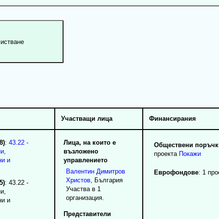
Участващи лица
Финансирания
8)
:
43.22 -
Лица, на които е
Обществени поръчки
и,
възложено
проекта
Покажи
ни и
управлението
Валентин
Димитров
Еврофондове
: 1 про
Христов
, България
5)
: 43.22 -
Участва в 1
и,
организация.
ни и
Представители