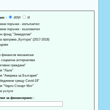
ия:
ℹ
ИЛИ
И
ени поръчки - изпълнител
ени поръчки - възложител
н фонд "Земеделие"
 програма „Култура” (2017-2018)
ндове
+
 финансов механизъм
 социална алтернатива
ктивни граждани"
я "Лале"
я "Америка за България"
бединени срещу Covid-19"
я "Чарлз Стюарт Мот"
и услуги
ми за финансиране:
ℹ