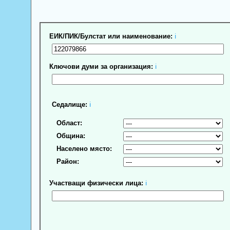
ЕИК/ПИК/Булстат или наименование:
ℹ
Ключови думи за организация:
ℹ
Седалище:
ℹ
Област:
Община:
Населено място:
Район:
Участващи физически лица:
ℹ