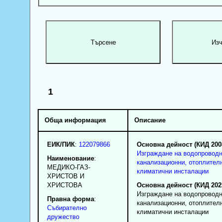
1
Обща информация
Описание
ЕИК/ПИК
:
122079866
Основна дейност (КИД 200
Изграждане на водопроводн
Наименование
:
канализационни, отоплител
МЕДИКО-ГАЗ-
климатични инсталации
ХРИСТОВ И
ХРИСТОВА
Основна дейност (КИД 202
Изграждане на водопроводн
Правна форма
:
канализационни, отоплител
Събирателно
климатични инсталации
дружество