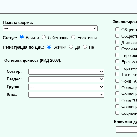
Финансиран
Правна форма:
Обществ
Обществ
Статус:
Всички
Действащи
Неактивни
Държаве
Регистрация по ДДС:
Всички
Да
Не
Столична
Еврофо
Основна дейност (КИД 2008):
ℹ
Еразъм
Норвежи
Сектор:
Тръст за
Раздел:
Фонд "А
Група:
Фондаци
Фондаци
Клас:
Фонд "О
Фондаци
Социалн
Ключови ду