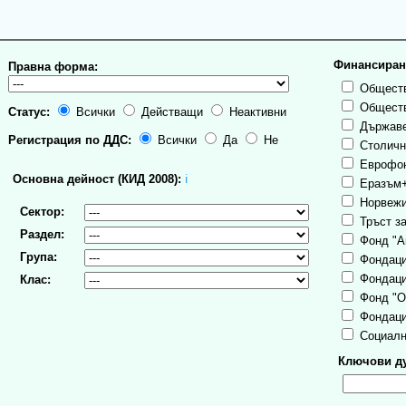
Финансиран
Правна форма:
Обществ
Обществ
Статус:
Всички
Действащи
Неактивни
Държаве
Регистрация по ДДС:
Всички
Да
Не
Столична
Еврофо
Основна дейност (КИД 2008):
ℹ
Еразъм
Норвежи
Сектор:
Тръст за
Раздел:
Фонд "А
Група:
Фондаци
Фондаци
Клас:
Фонд "О
Фондаци
Социалн
Ключови ду