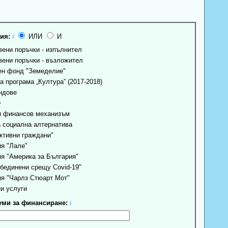
ия:
ℹ
ИЛИ
И
ени поръчки - изпълнител
ени поръчки - възложител
н фонд "Земеделие"
 програма „Култура” (2017-2018)
ндове
+
 финансов механизъм
 социална алтернатива
ктивни граждани"
я "Лале"
я "Америка за България"
бединени срещу Covid-19"
я "Чарлз Стюарт Мот"
и услуги
ми за финансиране:
ℹ