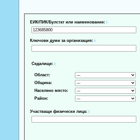
ЕИК/ПИК/Булстат или наименование:
ℹ
Ключови думи за организация:
ℹ
Седалище:
ℹ
Област:
Община:
Населено място:
Район:
Участващи физически лица:
ℹ