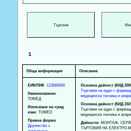
1
Обща информация
Описание
ЕИК/ПИК
:
123685800
Основна дейност (КИД 200
Търговия на едро с фармац
Наименование
:
медицинска техника и апар
ТОМЕД
Основна дейност (КИД 202
Изписване на чужд
Търговия на едро с фармац
език
: TOMED
медицинска техника и апар
Правна форма
:
Дейности
: МОНТАЖ, СЕРВ
Дружество с
ТЪРГОВИЯ НА ЕЛЕКТРО-
ограничена