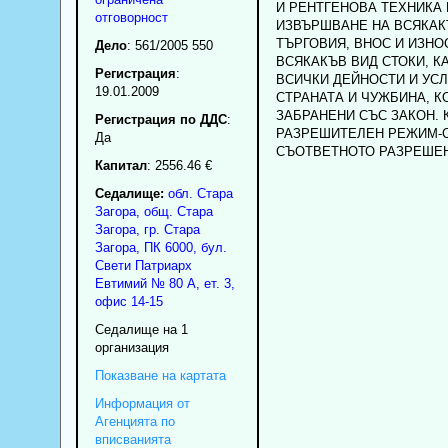
И РЕНТГЕНОВА ТЕХНИКА 
отговорност
ИЗВЪРШВАНЕ НА ВСЯКАК
ТЪРГОВИЯ, ВНОС И ИЗНО
Дело
: 561/2005 550
ВСЯКАКЪВ ВИД СТОКИ, К
Регистрация
:
ВСИЧКИ ДЕЙНОСТИ И УСЛ
19.01.2009
СТРАНАТА И ЧУЖБИНА, К
ЗАБРАНЕНИ СЪС ЗАКОН. 
Регистрация по ДДС
:
РАЗРЕШИТЕЛЕН РЕЖИМ-
Да
СЪОТВЕТНОТО РАЗРЕШЕ
Капитал
: 2556.46 €
Седалище:
обл.
Стара
Загора
,
общ. Стара
Загора
,
гр.
Стара
Загора
, ПК
6000
,
бул.
Свети Патриарх
Евтимий № 80 А, ет. 3,
офис 14-15
Седалище на 1
организация
Показване на картата
Информация от
Агенцията по
вписванията