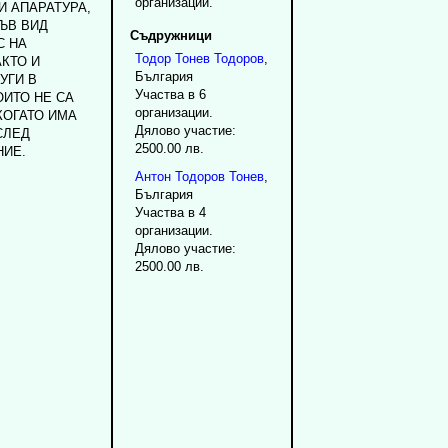
организации.
И АПАРАТУРА,
ЪВ ВИД
Съдружници
С НА
Тодор
Тонев
Тодоров
,
АКТО И
България
УГИ В
Участва в 6
ОИТО НЕ СА
организации.
КОГАТО ИМА
Дялово участие:
СЛЕД
2500.00 лв.
НИЕ.
Антон
Тодоров
Тонев
,
България
Участва в 4
организации.
Дялово участие:
2500.00 лв.