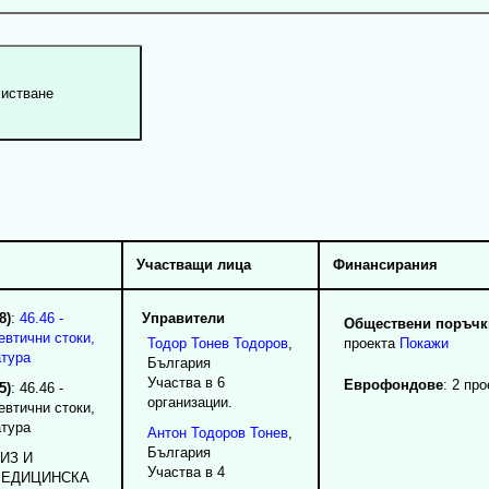
Участващи лица
Финансирания
8)
:
46.46 -
Управители
Обществени поръчки
евтични стоки,
Тодор
Тонев
Тодоров
,
проекта
Покажи
атура
България
Участва в 6
Еврофондове
: 2 про
5)
: 46.46 -
организации.
евтични стоки,
атура
Антон
Тодоров
Тонев
,
България
ИЗ И
Участва в 4
МЕДИЦИНСКА