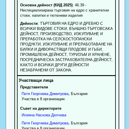
Основна дейност (КИД 2025)
: 46.39 -
Неспециализирана търговия на едро с хранителни
стоки, напитки и тютюневи изделия
Дейности
: TЪPГOBИЯ HA EДPO И ДPEБHO C
BCИЧKИ BИДOBE CTOKИ, BЪHШHO-TЪPГOBCAKA
ДEЙHOCT, ПPOИЗBOДCTBO, ИЗKУПУBAHE И
ПPEPAБOTKA HA CEЛCKOCTOПAHCKИ
ПPOДУKTИ, ИЗKУПУBAHE И ПPEPAБOTABAHE HA
БИЛKИ И ДИBOPACTЯЩИ ПЛOДOBE И ГЬБИ,
ПPOMИШЛEHA ДEЙHOCT, TУPИЗЪM И XPAHEHE,
ПOCPEДHИЧECKA ЗACTPAXOBATEЛHA ДEЙHOCT,
KAKTO И BCИЧKИ ДPУГИ ДEЙHOCTИ
HEЗAБPAHEHИ OT ЗAKOHA.
Представители
Петя
Георгиева
Димитрова
, България
Участва в 8 организации.
Съвет на директорите
Илияна
Наскова
Делчева
Петя
Георгиева
Димитрова
, България
Участва в 8 организации.