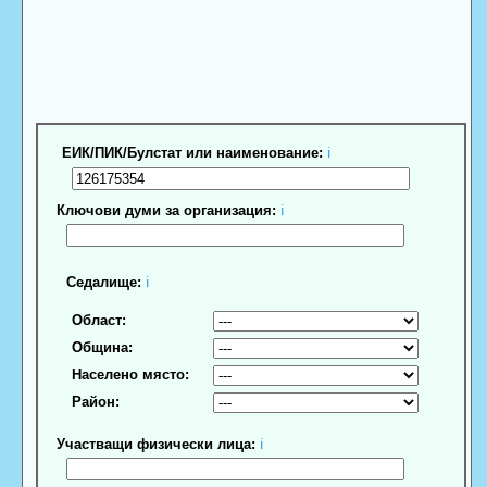
ЕИК/ПИК/Булстат или наименование:
ℹ
Ключови думи за организация:
ℹ
Седалище:
ℹ
Област:
Община:
Населено място:
Район:
Участващи физически лица:
ℹ