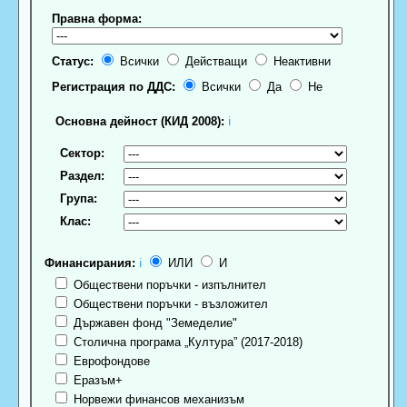
Правна форма:
Статус:
Всички
Действащи
Неактивни
Регистрация по ДДС:
Всички
Да
Не
Основна дейност (КИД 2008):
ℹ
Сектор:
Раздел:
Група:
Клас:
Финансирания:
ℹ
ИЛИ
И
Обществени поръчки - изпълнител
Обществени поръчки - възложител
Държавен фонд "Земеделие"
Столична програма „Култура” (2017-2018)
Еврофондове
Еразъм+
Норвежи финансов механизъм