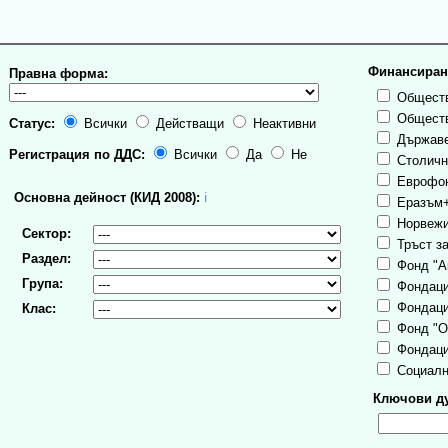
Финансиран
Правна форма:
Обществ
Обществ
Статус:
Всички
Действащи
Неактивни
Държаве
Регистрация по ДДС:
Всички
Да
Не
Столична
Еврофо
Основна дейност (КИД 2008):
ℹ
Еразъм
Норвежи
Сектор:
Тръст за
Раздел:
Фонд "А
Група:
Фондаци
Фондаци
Клас:
Фонд "О
Фондаци
Социалн
Ключови ду