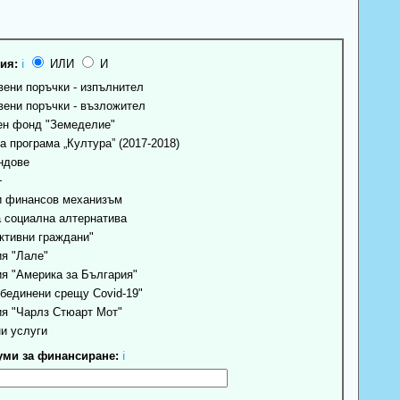
ия:
ℹ
ИЛИ
И
ени поръчки - изпълнител
ени поръчки - възложител
н фонд "Земеделие"
 програма „Култура” (2017-2018)
ндове
+
 финансов механизъм
 социална алтернатива
ктивни граждани"
я "Лале"
я "Америка за България"
бединени срещу Covid-19"
я "Чарлз Стюарт Мот"
и услуги
ми за финансиране:
ℹ