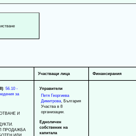
Участващи лица
Финансирания
8)
:
56.10 -
Управители
ведения за
Петя
Георгиева
Димитрова
, България
Участва в 8
организации.
OTBAHE И
Едноличен
УKTИ.
собственик на
EЛ ПPOДAЖБA
капитала
БOTEH ИЛИ