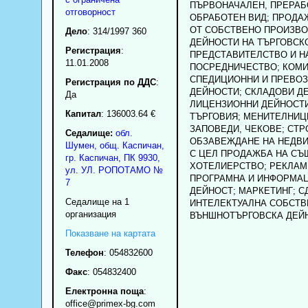
ПЪРВОНАЧАЛЕН, ПРЕРАБ
отговорност
ОБРАБОТЕН ВИД; ПРОДА
ОТ СОБСТВЕНО ПРОИЗВО
Дело
: 314/1997 360
ДЕЙНОСТИ НА ТЪРГОВСК
Регистрация
:
ПРЕДСТАВИТЕЛСТВО И Н
11.01.2008
ПОСРЕДНИЧЕСТВО; КОМИ
СПЕДИЦИОННИ И ПРЕВО
Регистрация по ДДС
:
ДЕЙНОСТИ; СКЛАДОВИ Д
Да
ЛИЦЕНЗИОННИ ДЕЙНОСТИ
Капитал
: 136003.64 €
ТЪРГОВИЯ; МЕНИТЕЛНИЦИ
ЗАПОВЕДИ, ЧЕКОВЕ; СТР
Седалище:
обл.
ОБЗАВЕЖДАНЕ НА НЕДВ
Шумен
,
общ. Каспичан
,
С ЦЕЛ ПРОДАЖБА НА СЪ
гр.
Каспичан
, ПК
9930
,
ХОТЕЛИЕРСТВО; РЕКЛАМ
ул. УЛ. РОПОТАМО №
ПРОГРАМНА И ИНФОРМА
7
ДЕЙНОСТ; МАРКЕТИНГ; С
Седалище на 1
ИНТЕЛЕКТУАЛНА СОБСТВ
организация
ВЪНШНОТЪРГОВСКА ДЕЙН
Показване на картата
Телефон
:
054832600
Факс
:
054832400
Електронна поща
:
office
@primex-bg.com