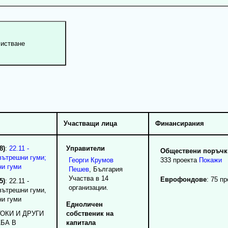
Участващи лица
Финансирания
8)
:
22.11 -
Управители
Обществени поръчки
вътрешни гуми;
Георги
Крумов
333 проекта
Покажи
ни гуми
Пешев
, България
Участва в 14
Еврофондове
: 75 п
5)
: 22.11 -
организации.
вътрешни гуми,
ни гуми
Едноличен
ТОКИ И ДРУГИ
собственик на
БА В
капитала