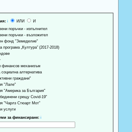
ия:
ℹ
ИЛИ
И
ени поръчки - изпълнител
ени поръчки - възложител
н фонд "Земеделие"
 програма „Култура” (2017-2018)
ндове
+
 финансов механизъм
 социална алтернатива
ктивни граждани"
я "Лале"
я "Америка за България"
бединени срещу Covid-19"
я "Чарлз Стюарт Мот"
и услуги
ми за финансиране:
ℹ