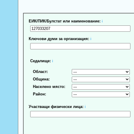
ЕИК/ПИК/Булстат или наименование:
ℹ
Ключови думи за организация:
ℹ
Седалище:
ℹ
Област:
Община:
Населено място:
Район:
Участващи физически лица:
ℹ