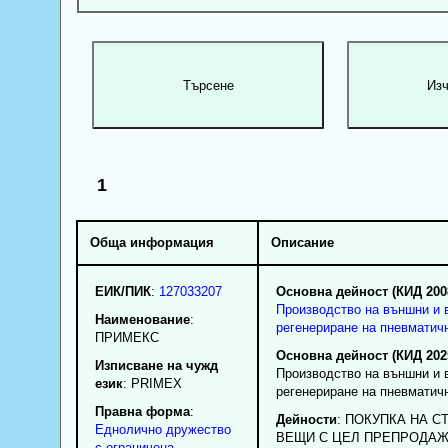
1
Обща информация
Описание
ЕИК/ПИК
:
127033207
Основна дейност (КИД 200
Производство на външни и 
Наименование
:
регенериране на пневматич
ПРИМЕКС
Основна дейност (КИД 202
Изписване на чужд
Производство на външни и 
език
: PRIMEX
регенериране на пневматич
Правна форма
:
Дейности
: ПОКУПКА НА С
Еднолично дружество
ВЕЩИ С ЦЕЛ ПРЕПРОДАЖ
с ограничена