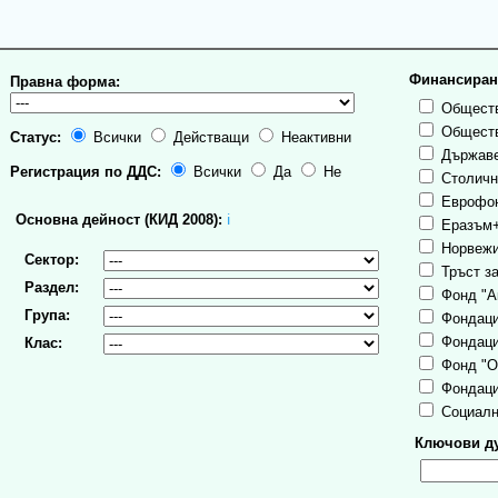
Финансиран
Правна форма:
Обществ
Обществ
Статус:
Всички
Действащи
Неактивни
Държаве
Регистрация по ДДС:
Всички
Да
Не
Столична
Еврофо
Основна дейност (КИД 2008):
ℹ
Еразъм
Норвежи
Сектор:
Тръст за
Раздел:
Фонд "А
Група:
Фондаци
Фондаци
Клас:
Фонд "О
Фондаци
Социалн
Ключови ду