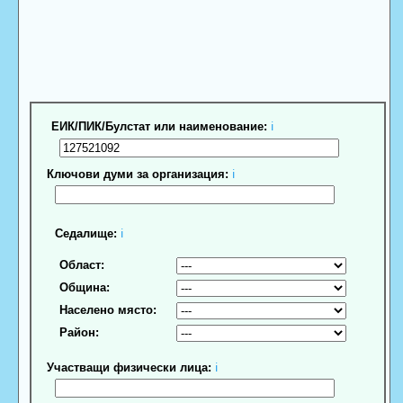
ЕИК/ПИК/Булстат или наименование:
ℹ
Ключови думи за организация:
ℹ
Седалище:
ℹ
Област:
Община:
Населено място:
Район:
Участващи физически лица:
ℹ