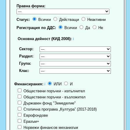
Правна форма:
Статус:
Всички
Действащи
Неактивни
Регистрация по ДДС:
Всички
Да
Не
Основна дейност (КИД 2008):
ℹ
Сектор:
Раздел:
Група:
Клас:
Финансирания:
ℹ
ИЛИ
И
Обществени поръчки - изпълнител
Обществени поръчки - възложител
Държавен фонд "Земеделие"
Столична програма „Култура” (2017-2018)
Еврофондове
Еразъм+
Норвежи финансов механизъм