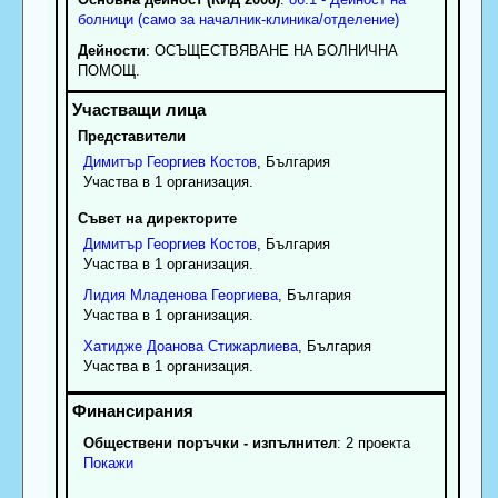
болници (само за началник-клиника/отделение)
Дейности
: OCЪЩECTBЯBAHE HA БOЛHИЧHA
ПOMOЩ.
Представители
Димитър
Георгиев
Костов
, България
Участва в 1 организация.
Съвет на директорите
Димитър
Георгиев
Костов
, България
Участва в 1 организация.
Лидия
Младенова
Георгиева
, България
Участва в 1 организация.
Хатидже
Доанова
Стижарлиева
, България
Участва в 1 организация.
Обществени поръчки - изпълнител
: 2 проекта
Покажи