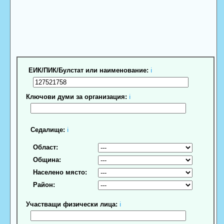
ЕИК/ПИК/Булстат или наименование:
ℹ
Ключови думи за организация:
ℹ
Седалище:
ℹ
Област:
Община:
Населено място:
Район:
Участващи физически лица:
ℹ