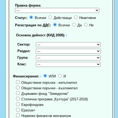
Правна форма:
Статус:
Всички
Действащи
Неактивни
Регистрация по ДДС:
Всички
Да
Не
Основна дейност (КИД 2008):
ℹ
Сектор:
Раздел:
Група:
Клас:
Финансирания:
ℹ
ИЛИ
И
Обществени поръчки - изпълнител
Обществени поръчки - възложител
Държавен фонд "Земеделие"
Столична програма „Култура” (2017-2018)
Еврофондове
Еразъм+
Норвежи финансов механизъм