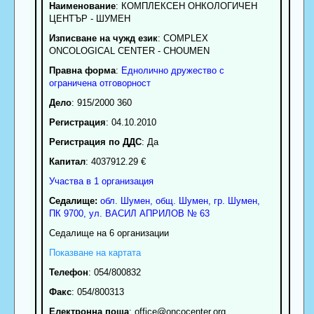
Наименование
:
КОМПЛЕКСЕН ОНКОЛОГИЧЕН
ЦЕНТЪР - ШУМЕН
Изписване на чужд език
: COMPLEX
ONCOLOGICAL CENTER - CHOUMEN
Правна форма
:
Еднолично дружество с
ограничена отговорност
Дело
: 915/2000 360
Регистрация
: 04.10.2010
Регистрация по ДДС
: Да
Капитал
: 4037912.29 €
Участва в 1 организация
Седалище:
обл.
Шумен
,
общ. Шумен
,
гр.
Шумен
,
ПК
9700
,
ул. ВАСИЛ АПРИЛОВ № 63
Седалище на 6 организации
Показване на картата
Телефон
:
054/800832
Факс
:
054/800313
Електронна поща
:
office
@oncocenter.org