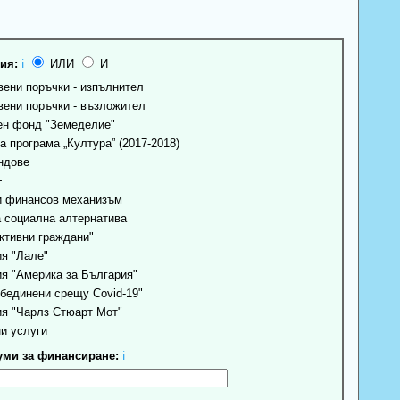
ия:
ℹ
ИЛИ
И
ени поръчки - изпълнител
ени поръчки - възложител
н фонд "Земеделие"
 програма „Култура” (2017-2018)
ндове
+
 финансов механизъм
 социална алтернатива
ктивни граждани"
я "Лале"
я "Америка за България"
бединени срещу Covid-19"
я "Чарлз Стюарт Мот"
и услуги
ми за финансиране:
ℹ