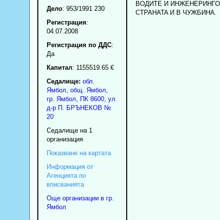
BOДИTE И ИHЖEHEPИHГO
Дело
: 953/1991 230
CTPAHATA И B ЧУЖБИHA.
Регистрация
:
04.07.2008
Регистрация по ДДС
:
Да
Капитал
: 1155519.65 €
Седалище:
обл.
Ямбол
,
общ. Ямбол
,
гр.
Ямбол
, ПК
8600
,
ул.
д-р П. БРЪНЕКОВ №
20
Седалище на 1
организация
Показване на картата
Информация от
Агенцията по
вписванията
Още организации в гр.
Ямбол