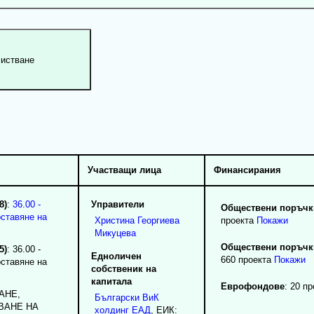
Участващи лица
Финансирания
8)
:
36.00 -
Управители
Обществени поръчки
оставяне на
Христина
Георгиева
проекта
Покажи
Микуцева
Обществени поръчки
5)
: 36.00 -
Едноличен
660 проекта
Покажи
оставяне на
собственик на
капитала
Еврофондове
: 20 п
AHE,
Български ВиК
BAHE HA
холдинг ЕАД
, ЕИК: