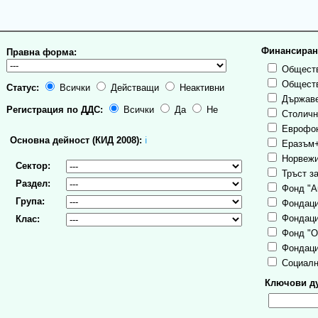
Финансиран
Правна форма:
Обществ
Обществ
Статус:
Всички
Действащи
Неактивни
Държаве
Регистрация по ДДС:
Всички
Да
Не
Столична
Еврофо
Основна дейност (КИД 2008):
ℹ
Еразъм
Норвежи
Сектор:
Тръст за
Раздел:
Фонд "А
Група:
Фондаци
Фондаци
Клас:
Фонд "О
Фондаци
Социалн
Ключови ду