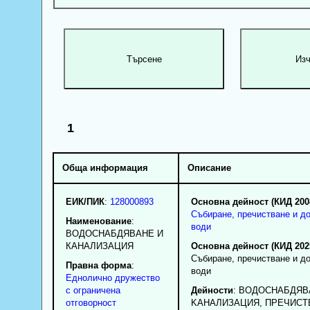
1
Обща информация
Описание
ЕИК/ПИК
:
128000893
Основна дейност (КИД 200
Събиране, пречистване и д
Наименование
:
води
ВОДОСНАБДЯВАНЕ И
КАНАЛИЗАЦИЯ
Основна дейност (КИД 202
Събиране, пречистване и д
Правна форма
:
води
Еднолично дружество
с ограничена
Дейности
: BOДOCHAБДЯB
отговорност
KAHAЛИЗAЦИЯ, ПPEЧИCT