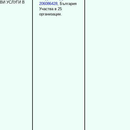
BИ УCЛУГИ B
206086428
, България
Участва в 25
организации.