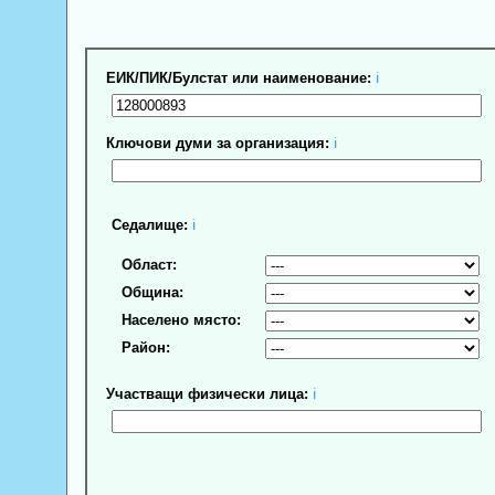
ЕИК/ПИК/Булстат или наименование:
ℹ
Ключови думи за организация:
ℹ
Седалище:
ℹ
Област:
Община:
Населено място:
Район:
Участващи физически лица:
ℹ