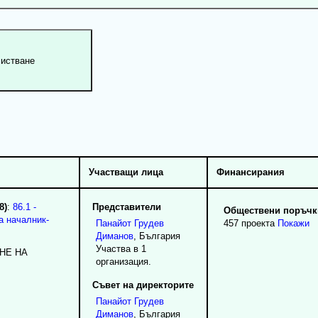
Участващи лица
Финансирания
8)
:
86.1 -
Представители
Обществени поръчки
а началник-
Панайот
Грудев
457 проекта
Покажи
Диманов
, България
Участва в 1
HE HA
организация.
Съвет на директорите
Панайот
Грудев
Диманов
, България