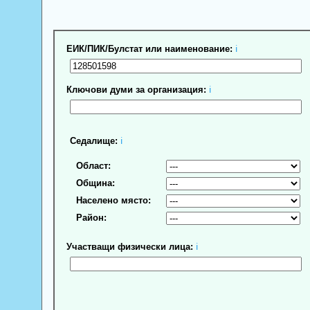
ЕИК/ПИК/Булстат или наименование:
ℹ
Ключови думи за организация:
ℹ
Седалище:
ℹ
Област:
Община:
Населено място:
Район:
Участващи физически лица:
ℹ