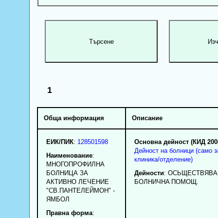
1
Обща информация
Описание
ЕИК/ПИК
:
128501598
Основна дейност (КИД 200
Дейност на болници (само з
Наименование
:
клиника/отделение)
МНОГОПРОФИЛНА
БОЛНИЦА ЗА
Дейности
: OCЬЩECTBЯBA
АКТИВНО ЛЕЧЕНИЕ
БOЛHИЧHA ПOMOЩ.
"СВ.ПАНТЕЛЕЙМОН" -
ЯМБОЛ
Правна форма
: