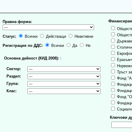
Финансиран
Правна форма:
Обществ
Обществ
Статус:
Всички
Действащи
Неактивни
Държаве
Регистрация по ДДС:
Всички
Да
Не
Столична
Еврофо
Основна дейност (КИД 2008):
ℹ
Еразъм
Норвежи
Сектор:
Тръст за
Раздел:
Фонд "А
Група:
Фондаци
Фондаци
Клас:
Фонд "О
Фондаци
Социалн
Ключови ду