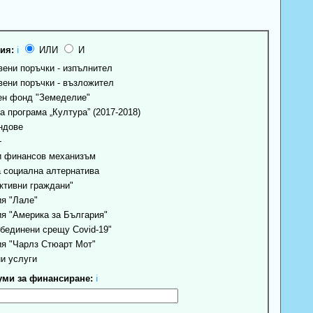
ия:
ℹ
ИЛИ
И
ени поръчки - изпълнител
ени поръчки - възложител
н фонд "Земеделие"
 програма „Култура” (2017-2018)
ндове
+
 финансов механизъм
 социална алтернатива
ктивни граждани"
я "Лале"
я "Америка за България"
бединени срещу Covid-19"
я "Чарлз Стюарт Мот"
и услуги
ми за финансиране:
ℹ