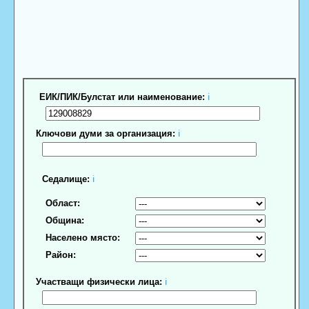
ЕИК/ПИК/Булстат или наименование:
ℹ
Ключови думи за организация:
ℹ
Седалище:
ℹ
Област:
Община:
Населено място:
Район:
Участващи физически лица:
ℹ