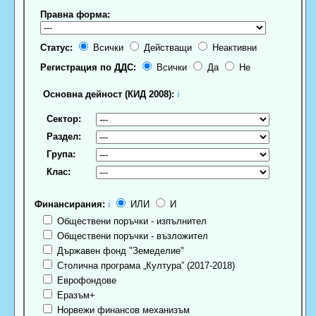
Правна форма:
Статус:
Всички
Действащи
Неактивни
Регистрация по ДДС:
Всички
Да
Не
Основна дейност (КИД 2008):
ℹ
Сектор:
Раздел:
Група:
Клас:
Финансирания:
ℹ
ИЛИ
И
Обществени поръчки - изпълнител
Обществени поръчки - възложител
Държавен фонд "Земеделие"
Столична програма „Култура” (2017-2018)
Еврофондове
Еразъм+
Норвежи финансов механизъм